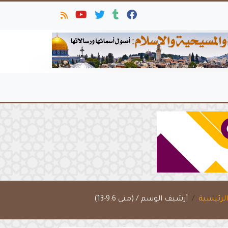
لرئيسية
أرشيف الوسم / (متى 9:6-13)