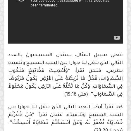
فعلى سبيل المثال، يستدل المسيحيون بالعدد
التالي الذي ينقل لنا حوارا بين السيد المسيح وتلميذه
بطرس. فنحن نقرأ: “وَأُعْطِيكَ مَفَاتِيحَ مَلَكُوتِ
السَّمَاوَاتِ، فَكُلُّ مَا تَرْبِطُهُ عَلَى الأَرْضِ يَكُونُ مَرْبُوطًا
فِي السَّمَاوَاتِ. وَكُلُّ مَا تَحُلُّهُ عَلَى الأَرْضِ يَكُونُ مَحْلُولاً
فِي السَّمَاوَاتِ”. (متى 19:16)
كما نقرأ أيضا العدد التالي الذي ينقل لنا حوارا بين
السيد المسيح وتلاميذه. فنحن نقرأ: “مَنْ غَفَرْتُمْ
خَطَايَاهُ تُغْفَرُ لَهُ، وَمَنْ أَمْسَكْتُمْ خَطَايَاهُ أُمْسِكَتْ”.
(يوحنا 23:20)