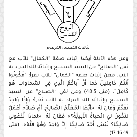
الثالوث المقدس المزعوم
ومن هذه الأدلة أيضا إثبات صفة “الكمال” للآب مع
نفي “الصلاح” عن السيد المسيح وإثباته لله المراد به
الآب. فعن إثبات صفة “الكمال” للآب نقرأ: “فَكُونُوا
أَنْتُمْ كَامِلِينَ كَمَا أَنَّ أَبَاكُمُ الَّذِي فِي السَّمَاوَاتِ هُوَ
كَامِلٌ”. (متى 48:5) وعن نفي “الصلاح” عن السيد
المسيح وإثباته لله المراد به الآب نقرأ: وَإِذَا وَاحِدٌ
تَقَدَّمَ وَقَالَ لَهُ: «أَيُّهَا الْمُعَلِّمُ الصَّالِحُ، أَيَّ صَلاَحٍ أَعْمَلُ
لِتَكُونَ لِيَ الْحَيَاةُ الأَبَدِيَّةُ؟» فَقَالَ لَهُ: «لِمَاذَا تَدْعُوني
صَالِحًا؟ لَيْسَ أَحَدٌ صَالِحًا إِلاَّ وَاحِدٌ وَهُوَ اللهُ». (متى
16:19-17)