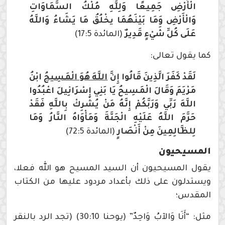
الْأَرْضِ جَمِيعًا وَلِلَّهِ مُلْكُ السَّمَاوَاتِ
وَالْأَرْضِ وَمَا بَيْنَهُمَا يخْلُقُ مَا يَشَاءُ وَاللَّهُ
عَلَى كُلِّ شَيْءٍ قَدِيرٌ
(المائدة 17:5)
كما يقول تعالى:
لَقَدْ كَفَرَ الَّذِينَ قَالُوا إِنَّ
اللَّهَ هُوَ الْمَسِيحُ
ابْنُ
مَرْيَمَ وَقَالَ الْمَسِيحُ يَا بَنِي إِسْرَائِيلَ اعْبُدُوا
اللَّهَ رَبِّي وَرَبَّكُمْ إِنَّهُ مَنْ يُشْرِكْ بِاللَّهِ فَقَدْ
حَرَّمَ اللَّهُ عَلَيْهِ الْجَنَّةَ وَمَأْوَاهُ النَّارُ وَمَا
لِلظَّالِمِينَ مِنْ أَنْصَارٍ
(المائدة 72:5)
المسيحيون
يقول المسيحيون أن السيد المسيح هو الله فعلا،
ويستدلون على ذلك بأعداد مردود عليها من الكتاب
المقدس؛
مثل: “أَنَا وَالآبُ وَاحِدٌ” (يوحنا 30:10) (تجد الرد بالنقر