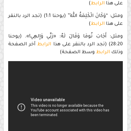
على هذا
الرابط
)
ومثل: “وَكَانَ الْكَلِمَةُ اللهَ” (يوحنا 1:1) (تجد الرد بالنقر
على هذا
الرابط
)
ومثل: أَجَابَ تُومَا وَقَالَ لَهُ: «رَبِّي وَإِلهِي!». (يوحنا
28:20) (تجد الرد بالنقر على هذا
الرابط
آخر الصفحة
وذلك
الرابط
وسط الصفحة)