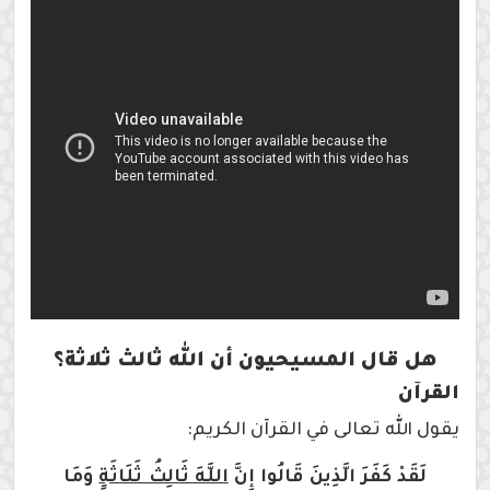
هل قال المسيحيون أن الله ثالث ثلاثة؟
القرآن
يقول الله تعالى في القرآن الكريم:
لَقَدْ كَفَرَ الَّذِينَ قَالُوا إِنَّ
اللَّهَ ثَالِثُ ثَلَاثَةٍ
وَمَا