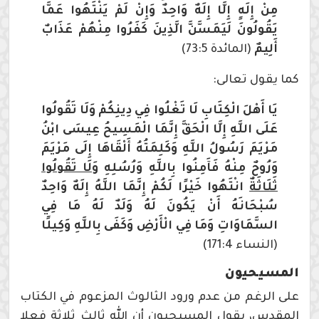
مِنْ إِلَهٍ إِلَّا إِلَهٌ وَاحِدٌ وَإِنْ لَمْ يَنْتَهُوا عَمَّا
يَقُولُونَ لَيَمَسَّنَّ الَّذِينَ كَفَرُوا مِنْهُمْ عَذَابٌ
أَلِيمٌ
(المائدة 73:5)
كما يقول تعالى:
يَا أَهْلَ الْكِتَابِ لَا تَغْلُوا فِي دِينِكُمْ وَلَا تَقُولُوا
عَلَى اللَّهِ إِلَّا الْحَقَّ إِنَّمَا الْمَسِيحُ عِيسَى ابْنُ
مَرْيَمَ رَسُولُ اللَّهِ وَكَلِمَتُهُ أَلْقَاهَا إِلَى مَرْيَمَ
وَرُوحٌ مِنْهُ فَآَمِنُوا بِاللَّهِ وَرُسُلِهِ
وَلَا تَقُولُوا
ثَلَاثَةٌ
انْتَهُوا خَيْرًا لَكُمْ إِنَّمَا اللَّهُ إِلَهٌ وَاحِدٌ
سُبْحَانَهُ أَنْ يَكُونَ لَهُ وَلَدٌ لَهُ مَا فِي
السَّمَاوَاتِ وَمَا فِي الْأَرْضِ وَكَفَى بِاللَّهِ وَكِيلًا
(النساء 171:4)
المسيحيون
على الرغم من عدم ورود الثالوث المزعوم في الكتاب
المقدس، يقول المسيحيون أن الله ثالث ثلاثة فعلا