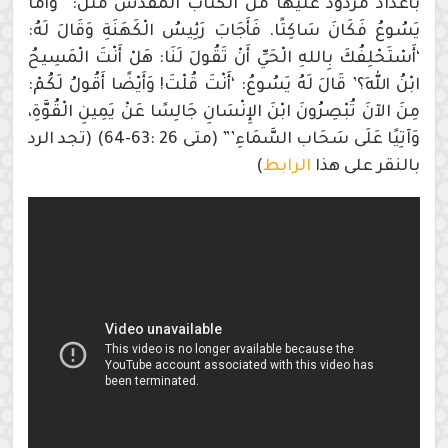
بأعداد مردود عليها من الكتاب المقدس مثل: “وَأَمَّا
يَسُوعُ فَكَانَ سَاكِتًا. فَأَجَابَ رَئِيسُ الْكَهَنَةِ وَقَالَ لَهُ:
‘أَسْتَحْلِفُكَ بِاللهِ الْحَيِّ أَنْ تَقُولَ لَنَا: هَلْ أَنْتَ الْمَسِيحُ
ابْنُ اللهِ؟’ قَالَ لَهُ يَسُوعُ: ‘أَنْتَ قُلْتَ! وَأَيْضًا أَقُولُ لَكُمْ:
مِنَ الآنَ تُبْصِرُونَ ابْنَ الإِنْسَانِ جَالِسًا عَنْ يَمِينِ الْقُوَّةِ،
وَآتِيًا عَلَى سَحَاب السَّمَاءِ’” (متى 26 :63-64) (تجد الرد
بالنقر على هذا
الرابط
)