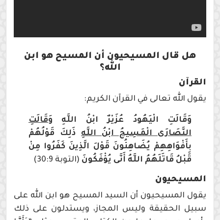
هل قال المسيحيون أن المسيح هو ابن
الله؟
القرآن
يقول الله تعالى في القرآن الكريم:
وَقَالَتِ الْيَهُودُ عُزَيْرٌ ابْنُ اللَّهِ
وَقَالَتِ
النَّصَارَى الْمَسِيحُ ابْنُ اللَّهِ
ذَلِكَ قَوْلُهُمْ
بِأَفْوَاهِهِمْ يُضَاهِئُونَ قَوْلَ الَّذِينَ كَفَرُوا مِنْ
قَبْلُ قَاتَلَهُمُ اللَّهُ أَنَّى يُؤْفَكُونَ
(التوبة 30:9)
المسيحيون
يقول المسيحيون أن السيد المسيح هو ابن الله على
سبيل الحقيقة وليس المجاز، ويستدلون على ذلك