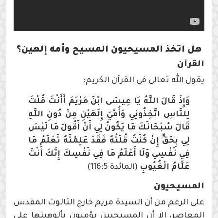
هل اتخذ المسيحيون المسيح وأمه إلهين؟
القرآن
يقول الله تعالى في القرآن الكريم:
وَإِذْ قَالَ اللَّهُ يَا عِيسَى ابْنَ مَرْيَمَ أَأَنْتَ قُلْتَ
لِلنَّاسِ
اتَّخِذُونِي وَأُمِّيَ إِلَهَيْنِ
مِنْ دُونِ اللَّهِ
قَالَ سُبْحَانَكَ مَا يَكُونُ لِي أَنْ أَقُولَ مَا لَيْسَ
لِي بِحَقٍّ إِنْ كُنْتُ قُلْتُهُ فَقَدْ عَلِمْتَهُ تَعْلَمُ مَا
فِي نَفْسِي وَلَا أَعْلَمُ مَا فِي نَفْسِكَ إِنَّكَ أَنْتَ
عَلَّامُ الْغُيُوبِ
(المائدة 116:5)
المسيحيون
على الرغم من أن السيدة مريم خارج الثالوث المقدس
المعاصر، إلا أن المسيحيين يؤمنون بألوهيتها على