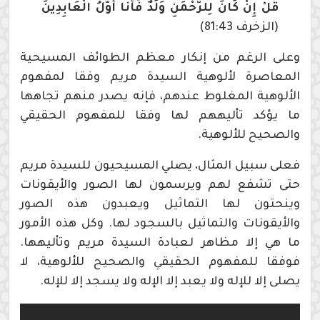
قُلْ إِنْ كَانَ لِلرَّحْمَنِ وَلَدٌ فَأَنَا أَوَّلُ الْعَابِدِينَ
(الزخرف 81:43)
وعلى الرغم من إنكار معظم الطوائف المسيحية
المعاصرة لألوهية السيدة مريم وفقا لمفهوم
الألوهية المغلوط عندهم، فإنه يصدر منهم تجاهها
ما يؤكد تأليههم لها وفقا للمفهوم الحقيقي
والصحيح للألوهية.
فعلى سبيل المثال، يصلي المسيحيون للسيدة مريم
حتى تشفع لهم ويرسمون لها الصور والأيقونات
وينحتون لها التماثيل ويعبدون هذه الصور
والأيقونات والتماثيل بالسجود لها. وكل هذه الأمور
ما هي إلا مظاهر لعبادة السيدة مريم وتأليهها.
فوفقا للمفهوم الحقيقي والصحيح للألوهية، لا
يصلى إلا للإله ولا يعبد إلا الإله ولا يسجد إلا للإله.