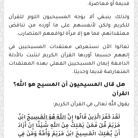
قديمة أو معاصرة.
ولذلك ينبغي ألا يوجه المسيحيون اللوم للقرآن
للكريم ولكن لأنفسهم على ما أورده من تناقض
معتقداتهم، فما هو إلا مرآة لواقعهم المتضارب.
تعالوا الآن نستعرض معتقدات المسيحيين في
إلههم حسبما أوردها القرآن الكريم لنثبت بالأدلة
الدامغة إيمان المسيحيين الفعلي بهذه المعتقدات
المتعارضة قديما وحديثا.
هل قال المسيحيون أن المسيح هو الله؟
القرآن
يقول الله تعالى في القرآن الكريم:
لَقَدْ كَفَرَ الَّذِينَ قَالُوا إِنَّ
اللَّهَ هُوَ الْمَسِيحُ
ابْنُ
مَرْيَمَ قُلْ فَمَنْ يَمْلِكُ مِنَ اللَّهِ شَيْئًا إِنْ أَرَادَ
أَنْ يُهْلِكَ الْمَسِيحَ ابْنَ مَرْيَمَ وَأُمَّهُ وَمَنْ فِي