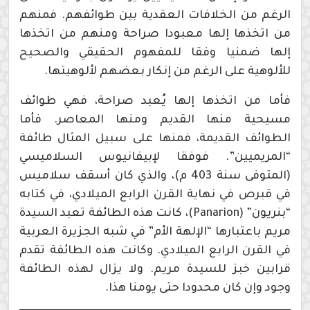
الرغم من الخلافات العقدية بين طوائفهم. فمنهم
من اتخذها إلها معبودا صراحة ومنهم من اتخذها
إلها ضمنيا وفقا للمفهوم الحقيقي والصحيح
للألوهية على الرغم من إنكار بعضهم لألوهيتها.
فأما من اتخذها إلها يُعبد صراحة، فهي طوائف
مسيحية منها القديم ومنها المعاصر. فأما
الطوائف القديمة، فمنها على سبيل المثال طائفة
“المريميين”. فوفقا لإبيفانيوس السلاميسي
(المتوفى سنة 403 م)، والذي كان أسقف سلاميس
في قبرص في نهاية القرن الرابع الميلادي، في كتابه
“بنريون” (Panarion)، كانت هذه الطائفة تعبد السيدة
مريم باعتبارها “الإلهة الأم” في شبه الجزيرة العربية
في القرن الرابع الميلادي. وكانت هذه الطائفة تقدم
قرابين خبز للسيدة مريم. ولا يزال لهذه الطائفة
وجود وإن كان محدودا حتى يومنا هذا.