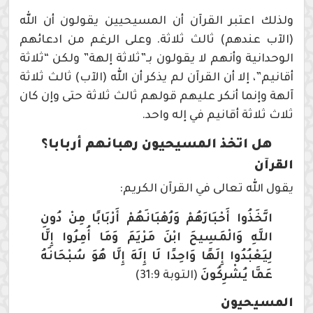
ولذلك اعتبر القرآن أن المسيحيين يقولون أن الله
(الآب عندهم) ثالث ثلاثة. وعلى الرغم من ادعائهم
الوحدانية وأنهم لا يقولون بـ”ثلاثة إلهة” ولكن “ثلاثة
أقانيم”، إلا أن القرآن لم يذكر أن الله (الآب) ثالث ثلاثة
آلهة وإنما أنكر عليهم قولهم ثالث ثلاثة حتى وإن كان
ثلاث ثلاثة أقانيم في إله واحد.
هل
اتخذ المسيحيون رهبانهم أربابا؟
القرآن
يقول الله تعالى في القرآن الكريم:
اتَّخَذُوا أَحْبَارَهُمْ وَرُهْبَانَهُمْ أَرْبَابًا
مِنْ دُونِ
اللَّهِ وَالْمَسِيحَ ابْنَ مَرْيَمَ وَمَا أُمِرُوا إِلَّا
لِيَعْبُدُوا إِلَهًا وَاحِدًا لَا إِلَهَ إِلَّا هُوَ سُبْحَانَهُ
عَمَّا يُشْرِكُونَ
(التوبة 31:9)
المسيحيون