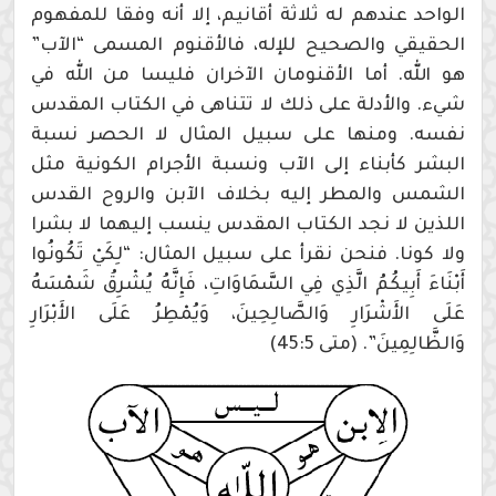
الواحد عندهم له ثلاثة أقانيم، إلا أنه وفقا للمفهوم
الحقيقي والصحيح للإله، فالأقنوم المسمى “الآب”
هو الله. أما الأقنومان الآخران فليسا من الله في
شيء. والأدلة على ذلك لا تتناهى في الكتاب المقدس
نفسه. ومنها على سبيل المثال لا الحصر نسبة
البشر كأبناء إلى الآب ونسبة الأجرام الكونية مثل
الشمس والمطر إليه بخلاف الآبن والروح القدس
اللذين لا نجد الكتاب المقدس ينسب إليهما لا بشرا
ولا كونا. فنحن نقرأ على سبيل المثال: “لِكَيْ تَكُونُوا
أَبْنَاءَ أَبِيكُمُ الَّذِي فِي السَّمَاوَاتِ، فَإِنَّهُ يُشْرِقُ شَمْسَهُ
عَلَى الأَشْرَارِ وَالصَّالِحِينَ، وَيُمْطِرُ عَلَى الأَبْرَارِ
وَالظَّالِمِينَ”. (متى 45:5)