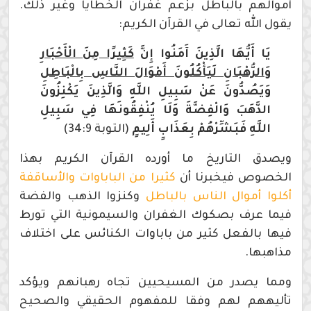
أموالهم بالباطل بزعم غفران الخطايا وغير ذلك.
يقول الله تعالى في القرآن الكريم:
يَا أَيُّهَا الَّذِينَ آَمَنُوا إِنَّ
كَثِيرًا مِنَ الْأَحْبَارِ
وَالرُّهْبَانِ لَيَأْكُلُونَ أَمْوَالَ النَّاسِ بِالْبَاطِلِ
وَيَصُدُّونَ عَنْ سَبِيلِ اللَّهِ وَالَّذِينَ يَكْنِزُونَ
الذَّهَبَ وَالْفِضَّةَ وَلَا يُنْفِقُونَهَا فِي سَبِيلِ
اللَّهِ فَبَشِّرْهُمْ بِعَذَابٍ أَلِيمٍ
(التوبة 34:9)
ويصدق التاريخ ما أورده القرآن الكريم بهذا
الخصوص فيخبرنا أن
كثيرا من الباباوات والأساقفة
أكلوا أموال الناس بالباطل
وكنزوا الذهب والفضة
فيما عرف بصكوك الغفران والسيمونية التي تورط
فيها بالفعل كثير من باباوات الكنائس على اختلاف
مذاهبها.
ومما يصدر من المسيحيين تجاه رهبانهم ويؤكد
تأليههم لهم وفقا للمفهوم الحقيقي والصحيح