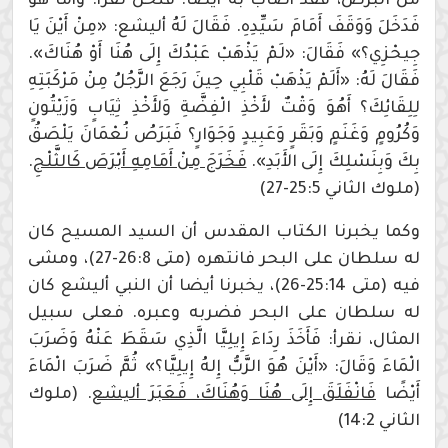
من البرص، فقد أصاب به أيضا. فنحن نقرأ: وَأَمَّا هُوَ
فَدَخَلَ وَوَقَفَ أَمَامَ سَيِّدِهِ. فَقَالَ لَهُ أليشع: «مِنْ أَيْنَ يَا
جِيحْزِي؟» فَقَالَ: «لَمْ يَذْهَبْ عَبْدُكَ إِلَى هُنَا أَوْ هُنَاكَ».
فَقَالَ لَهُ: «أَلَمْ يَذْهَبْ قَلْبِي حِينَ رَجَعَ الرَّجُلُ مِنْ مَرْكَبَتِهِ
لِلِقَائِكَ؟ أَهُوَ وَقْتٌ لأَخْذِ الْفِضَّةِ وَلأَخْذِ ثِيَابٍ وَزَيْتُونٍ
وَكُرُومٍ وَغَنَمٍ وَبَقَرٍ وَعَبِيدٍ وَجَوَارٍ؟ فَبَرَصُ نُعْمَانَ يَلْصَقُ
بِكَ وَبِنَسْلِكَ إِلَى الأَبَدِ».
فَخَرَجَ مِنْ أَمَامِهِ أَبْرَصَ كَالثَّلْجِ
.
(ملوك الثاني 25:5-27)
وكما يخبرنا الكتاب المقدس أن السيد المسيح كان
له سلطان على البحر فانتهره (متى 26:8-27)، ومشى
فيه (متى 25:14-26)، يخبرنا أيضا أن النبي أليشع كان
له سلطان على البحر فضربه وعبره. فعلى سبيل
المثال، نقرأ: فَأَخَذَ رِدَاءَ إِيلِيَّا الَّذِي سَقَطَ عَنْهُ وَضَرَبَ
الْمَاءَ وَقَالَ: «أَيْنَ هُوَ الرَّبُّ إِلهُ إِيلِيَّا؟» ثُمَّ ضَرَبَ الْمَاءَ
أَيْضًا
فَانْفَلَقَ إِلَى هُنَا وَهُنَاكَ، فَعَبَرَ أليشع
. (ملوك
الثاني 14:2)