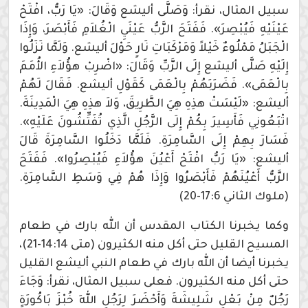
سبيل المثال، نقرأ: وَصَلَّى أليشع وَقَالَ: «يَا رَبُّ، افْتَحْ
عَيْنَيْهِ فَيُبْصِرَ». فَفَتَحَ الرَّبُّ عَيْنَيِ الْغُلاَمِ فَأَبْصَرَ، وَإِذَا
الْجَبَلُ مَمْلُوءٌ خَيْلاً وَمَرْكَبَاتِ نَارٍ حَوْلَ أليشع. وَلَمَّا نَزَلُوا
إِلَيْهِ صَلَّى أليشع إِلَى الرَّبِّ وَقَالَ: «اضْرِبْ هؤُلاَءِ الأُمَمَ
بِالْعَمَى». فَضَرَبَهُمْ بِالْعَمَى كَقَوْلِ أليشع. فَقَالَ لَهُمْ
أليشع: «لَيْسَتْ هذِهِ هِيَ الطَّرِيقَ، وَلاَ هذِهِ هِيَ الْمَدِينَةَ.
اتْبَعُونِي فَأَسِيرَ بِكُمْ إِلَى الرَّجُلِ الَّذِي تُفَتِّشُونَ عَلَيْهِ».
فَسَارَ بِهِمْ إِلَى السَّامِرَةِ. فَلَمَّا دَخَلُوا السَّامِرَةَ قَالَ
أليشع: «يَا رَبُّ افْتَحْ أَعْيُنَ هؤُلاَءِ فَيُبْصِرُوا». فَفَتَحَ
الرَّبُّ أَعْيُنَهُمْ فَأَبْصَرُوا وَإِذَا هُمْ فِي وَسَطِ السَّامِرَةِ.
(ملوك الثاني 17:6-20)
وكما يخبرنا الكتاب المقدس أن الله بارك في طعام
المسيح القليل حتى أكل منه الكثيرون (متى 14:14-21)،
يخبرنا أيضا أن الله بارك في طعام النبي أليشع القليل
حتى أكل منه الكثيرون. فعلى سبيل المثال، نقرأ: وَجَاءَ
رَجُلٌ مِنْ بَعْلِ شَلِيشَةَ وَأَحْضَرَ لِرَجُلِ اللهِ خُبْزَ بَاكُورَةٍ