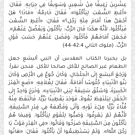
عِشْرِينَ رَغِيفًا مِنْ شَعِيرٍ، وَسَوِيقًا فِي جِرَابِهِ. فَقَالَ:
«أَعْطِ الشَّعْبَ لِيَأْكُلُوا». فَقَالَ خَادِمُهُ: «مَاذَا؟ هَلْ
أَجْعَلُ هذَا أَمَامَ مِئَةِ رَجُل؟» فَقَالَ: «أَعْطِ الشَّعْبَ
فَيَأْكُلُوا، لأَنَّهُ هكَذَا قَالَ الرَّبُّ: يَأْكُلُونَ وَيَفْضُلُ عَنْهُمْ».
فَجَعَلَ أَمَامَهُمْ فَأَكَلُوا، وَفَضَلَ عَنْهُمْ حَسَبَ قَوْلِ
الرَّبِّ. (ملوك الثاني 42:4-44)
بل يخبرنا الكتاب المقدس أن النبي أليشع جعل
الطعام غير الصالح للأكل صالحا للأكل. فنحن نقرأ:
وَرَجَعَ أليشع إِلَى الْجِلْجَالِ. وَكَانَ جُوعٌ فِي الأَرْضِ وَكَانَ
بَنُو الأَنْبِيَاءِ جُلُوسًا أَمَامَهُ. فَقَالَ لِغُلاَمِهِ: «ضَعِ الْقِدْرَ
الْكَبِيرَةَ، وَاسْلُقْ سَلِيقَةً لِبَنِي الأَنْبِيَاءِ». وَخَرَجَ وَاحِدٌ إِلَى
الْحَقْلِ لِيَلْتَقِطَ بُقُولاً، فَوَجَدَ يَقْطِينًا بَرِّيًّا، فَالْتَقَطَ مِنْهُ
قُثَّاءً بَرِّيًّا مِلْءَ ثَوْبِهِ، وَأَتَى وَقَطَّعَهُ فِي قِدْرِ السَّلِيقَةِ،
لأَنَّهُمْ لَمْ يَعْرِفُوا. وَصَبُّوا لِلْقَوْمِ لِيَأْكُلُوا. وَفِيمَا هُمْ
يَأْكُلُونَ مِنَ السَّلِيقَةِ صَرَخُوا وَقَالُوا: «فِي الْقِدْرِ مَوْتٌ يَا
رَجُلَ اللهِ!». وَلَمْ يَسْتَطِيعُوا أَنْ يَأْكُلُوا. فَقَالَ: «هَاتُوا