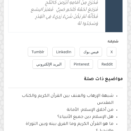
فَخَرَجَ مِنْ أَمَامِهِ أَبْرَصَ كَالثَّلْجِ
فَرَجَعَ لَحْمُهُ كَلَحْمِ صَبِيٍّ
فَعَبَرَ أليشع
فَكَأَنَّهُ لَمْ يَكُنْ شَيْءٌ رَدِيءٌ فِي الْقِدْرِ
وَسَجَدُوا لَهُ
شاركنا:
X
فيس بوك
LinkedIn
Tumblr
Reddit
Pinterest
البريد الإلكتروني
مواضيع ذات صلة
شبهة الإرهاب والعنف بين القرآن الكريم والكتاب
المقدس
من أخلاق الإسلام: الأمانة
هل الإسلام دين جميع الأنبياء؟
ما هو القرآن الكريم وما الفرق بينه وبين التوراة