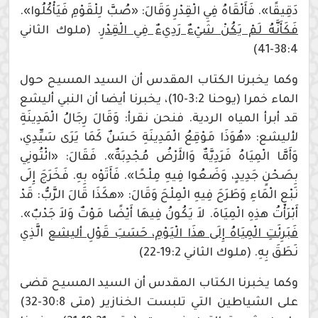
دَقِيقًا». فَأَلْقَاهُ فِي الْقِدْرِ وَقَالَ: «صُبَّ لِلْقَوْمِ فَيَأْكُلُوا».
فَكَأَنَّهُ لَمْ يَكُنْ شَيْءٌ رَدِيءٌ فِي الْقِدْرِ
. (ملوك الثاني
38:4-41)
وكما يخبرنا الكتاب المقدس أن السيد المسيح حول
الماء خمرا (يوحنا 3:2-10)، يخبرنا أيضا أن النبي أليشع
قد أبرأ المياه الردية. فنحن نقرأ: وَقَالَ رِجَالُ الْمَدِينَةِ
لأليشع: «هُوَذَا مَوْقِعُ الْمَدِينَةِ حَسَنٌ كَمَا يَرَى سَيِّدِي،
وَأَمَّا الْمِيَاهُ فَرَدِيَّةٌ وَالأَرْضُ مُجْدِبَةٌ». فَقَالَ: «ائْتُونِي
بِصَحْنٍ جَدِيدٍ، وَضَعُوا فِيهِ مِلْحًا». فَأَتَوْه بِهِ. فَخَرَجَ إِلَى
نَبْعِ الْمَاءِ وَطَرَحَ فِيهِ الْمِلْحَ وَقَالَ: «هكَذَا قَالَ الرَّبُّ: قَدْ
أَبْرَأْتُ هذِهِ الْمِيَاهَ. لاَ يَكُونُ فِيهَا أَيْضًا مَوْتٌ وَلاَ جَدْبٌ».
فَبَرِئَتِ الْمِيَاهُ إِلَى هذَا الْيَوْمِ، حَسَبَ قَوْلِ أليشع
الَّذِي
نَطَقَ بِهِ. (ملوك الثاني 19:2-22)
وكما يخبرنا الكتاب المقدس أن السيد المسيح قضى
على الشياطين التي تلبست الخنازير (متى 30:8-32)