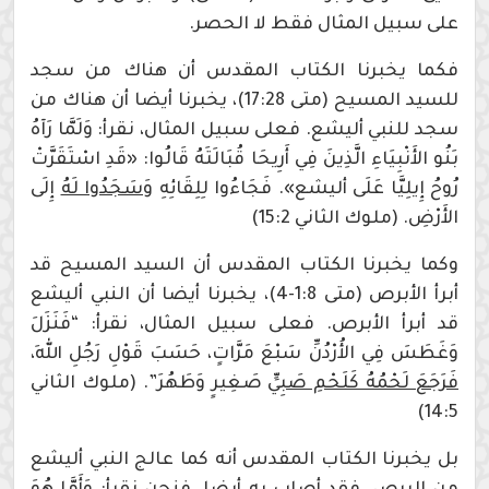
على سبيل المثال فقط لا الحصر.
فكما يخبرنا الكتاب المقدس أن هناك من سجد
للسيد المسيح (متى 17:28)، يخبرنا أيضا أن هناك من
سجد للنبي أليشع. فعلى سبيل المثال، نقرأ: وَلَمَّا رَآهُ
بَنُو الأَنْبِيَاءِ الَّذِينَ فِي أَرِيحَا قُبَالَتَهُ قَالُوا: «قَدِ اسْتَقَرَّتْ
رُوحُ إِيلِيَّا عَلَى أليشع». فَجَاءُوا لِلِقَائِهِ
وَسَجَدُوا لَهُ
إِلَى
الأَرْضِ. (ملوك الثاني 15:2)
وكما يخبرنا الكتاب المقدس أن السيد المسيح قد
أبرأ الأبرص (متى 1:8-4)، يخبرنا أيضا أن النبي أليشع
قد أبرأ الأبرص. فعلى سبيل المثال، نقرأ: “فَنَزَلَ
وَغَطَسَ فِي الأُرْدُنِّ سَبْعَ مَرَّاتٍ، حَسَبَ قَوْلِ رَجُلِ اللهِ،
فَرَجَعَ لَحْمُهُ كَلَحْمِ صَبِيٍّ
صَغِيرٍ وَطَهُرَ”. (ملوك الثاني
14:5)
بل يخبرنا الكتاب المقدس أنه كما عالج النبي أليشع