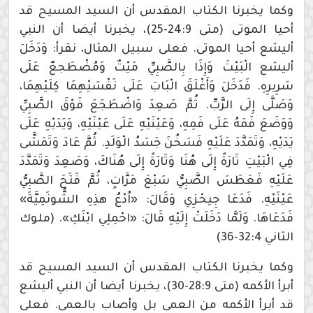
وكما يخبرنا الكتاب المقدس أن السيد المسيح قد
أحيا الموتى (متى 24:9-25)، يخبرنا أيضا أن النبي
أليشع أحيا الموتى. فعلى سبيل المثال، نقرأ: وَدَخَلَ
أليشع الْبَيْتَ وَإِذَا بِالصَّبِيِّ مَيْتٌ وَمُضْطَجعٌ عَلَى
سَرِيرِهِ. فَدَخَلَ وَأَغْلَقَ الْبَابَ عَلَى نَفْسَيْهِمَا كِلَيْهِمَا،
وَصَلَّى إِلَى الرَّبِّ. ثُمَّ صَعِدَ وَاضْطَجَعَ فَوْقَ الصَّبِيِّ
وَوَضَعَ فَمَهُ عَلَى فَمِهِ، وَعَيْنَيْهِ عَلَى عَيْنَيْهِ، وَيَدَيْهِ عَلَى
يَدَيْهِ، وَتَمَدَّدَ عَلَيْهِ فَسَخُنَ جَسَدُ الْوَلَدِ. ثُمَّ عَادَ وَتَمَشَّى
فِي الْبَيْتِ تَارَةً إِلَى هُنَا وَتَارَةً إِلَى هُنَاكَ، وَصَعِدَ وَتَمَدَّدَ
عَلَيْهِ فَعَطَسَ الصَّبِيُّ سَبْعَ مَرَّاتٍ، ثُمَّ فَتَحَ الصَّبِيُّ
عَيْنَيْهِ. فَدَعَا جِيحْزِي وَقَالَ: «اُدْعُ هذِهِ الشُّونَمِيَّةَ»
فَدَعَاهَا. وَلَمَّا دَخَلَتْ إِلَيْهِ قَالَ: «احْمِلِي ابْنَكِ». (ملوك
الثاني 32:4-36)
وكما يخبرنا الكتاب المقدس أن السيد المسيح قد
أبرأ الأكمه (متى 28:9-30)، يخبرنا أيضا أن النبي أليشع
قد أبرأ الأكمه من العمى بل وأصاب بالعمى. فعلى