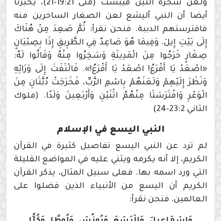
ولعن شجرة التين فيبست (متى 19:21-21)، يخبرنا
أيضا أن النبي أليشع لعن الصغار الساخرين منه
فافترستهم الدببة. فنحن نقرأ: ثُمَّ صَعِدَ مِنْ هُنَاكَ
إِلَى بَيْتِ إِيلَ. وَفِيمَا هُوَ صَاعِدٌ فِي الطَّرِيقِ إِذَا بِصِبْيَانٍ
صِغَارٍ خَرَجُوا مِنَ الْمَدِينَةِ وَسَخِرُوا مِنْهُ وَقَالُوا لَهُ:
«اصْعَدْ يَا أَقْرَعُ! اصْعَدْ يَا أَقْرَعُ!». فَالْتَفَتَ إِلَى وَرَائِهِ
وَنَظَرَ إِلَيْهِمْ وَلَعَنَهُمْ بِاسْمِ الرَّبِّ، فَخَرَجَتْ دُبَّتَانِ مِنَ
الْوَعْرِ وَافْتَرَسَتَا مِنْهُمُ اثْنَيْنِ وَأَرْبَعِينَ وَلَدًا. (ملوك
الثاني 23:2-24)
النبي اليسع في الإسلام
لم ترد عن النبي اليسع تفاصيل كثيرة في القرآن
الكريم، إلا أنه يكرمه ويثني عليه في المواضع القليلة
التي ورد اسمه بها. فعلى سبيل المثال، يذكر القرآن
الكريم أن اليسع من الأنبياء الذين فضلوا على
العالمين. فنحن نقرأ:
وَإِسْمَاعِيلَ وَالْيَسَعَ وَيُونُسَ وَلُوطًا وَكُلًّا