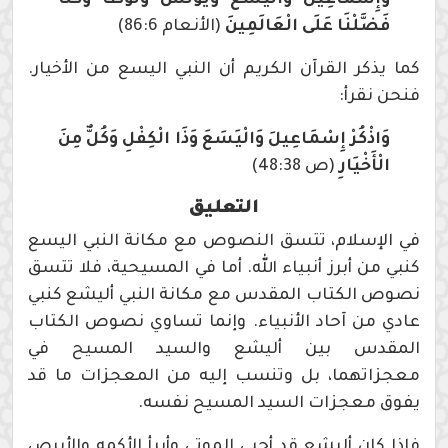
فَضَّلْنَا عَلَى الْعَالَمِينَ
(الأنعام 86:6)
كما يذكر القرآن الكريم أن النبي اليسع من الأخيار.
فنحن نقرأ:
وَاذْكُرْ إِسْمَاعِيلَ وَالْيَسَعَ وَذَا الْكِفْلِ وَكُلٌّ مِنَ
الْأَخْيَارِ
(ص 48:38)
التعليق
في الإسلام، تتسق النصوص مع مكانة النبي اليسع
كنبي من أبرز أنبياء الله. أما في المسيحية، فلا تتسق
نصوص الكتاب المقدس مع مكانة النبي أليشع كنبي
عادي من آحاد الأنبياء. وإنما تساوي نصوص الكتاب
المقدس بين أليشع والسيد المسيح في
معجزاتهما، بل وتنسب إليه من المعجزات ما قد
يفوق معجزات السيد المسيح نفسه.
فإذا كان أليشع قد أحيى الموتى وأبرأ الأكمه والأبرص