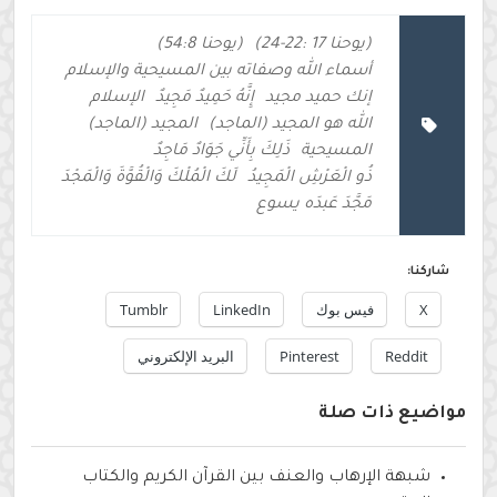
(يوحنا 17 :22-24)
(يوحنا 54:8)
أسماء الله وصفاته بين المسيحية والإسلام
إنك حميد مجيد
إِنَّهُ حَمِيدٌ مَجِيدٌ
الإسلام
الله هو المجيد (الماجد)
المجيد (الماجد)
المسيحية
ذَلِكَ بِأَنِّي جَوَادٌ مَاجِدٌ
ذُو الْعَرْشِ الْمَجِيدُ
لَكَ الْمُلْكَ وَالْقُوَّةَ وَالْمَجْدَ
مَجَّدَ عَبدَه يسوع
شاركنا:
X
فيس بوك
LinkedIn
Tumblr
Reddit
Pinterest
البريد الإلكتروني
مواضيع ذات صلة
شبهة الإرهاب والعنف بين القرآن الكريم والكتاب