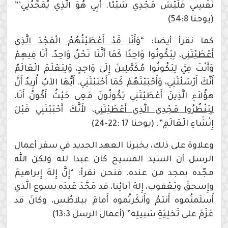
نَفْسِي فَلَيْسَ مَجْدِي شَيْئًا. أَبِي هُوَ الَّذِي يُمَجِّدُنِي’”
(يوحنا 54:8)
كما نقرأ أيضا: “
وَأَنَا قَدْ أَعْطَيْتُهُمُ الْمَجْدَ الَّذِي
أَعْطَيْتَنِي
، لِيَكُونُوا وَاحِدًا كَمَا أَنَّنَا نَحْنُ وَاحِدٌ. أَنَا فِيهِمْ
وَأَنْتَ فِيَّ لِيَكُونُوا مُكَمَّلِينَ إِلَى وَاحِدٍ، وَلِيَعْلَمَ الْعَالَمُ
أَنَّكَ أَرْسَلْتَنِي، وَأَحْبَبْتَهُمْ كَمَا أَحْبَبْتَنِي. أَيُّهَا الآبُ أُرِيدُ أَنَّ
هؤُلاَءِ الَّذِينَ أَعْطَيْتَنِي يَكُونُونَ مَعِي حَيْثُ أَكُونُ أَنَا،
لِيَنْظُرُوا مَجْدِي الَّذِي أَعْطَيْتَنِي
، لأَنَّكَ أَحْبَبْتَنِي قَبْلَ
إِنْشَاءِ الْعَالَمِ”. (يوحنا 17 :22-24)
وعلاوة على ذلك، يخبرنا العهد الجديد في سفر أعمال
الرسل أن السيد المسيح كان عبدا لله ولكن الله
مجّده بمجد من عنده. فنحن نقرأ: “إِنَّ إِلهَ إِبراهيمَ
وإِسحقَ ويَعْقوب، إِلهَ آبائِنا، قد مَجَّدَ عَبدَه يسوع الَّذي
أَسلَمتُموه أَنتمُ وأَنكَرتُموه أَمامَ بيلاطُس، وكانَ قد
عَزَمَ على تَخلِيَةِ سَبيلِه” (أعمال الرسل 13:3)