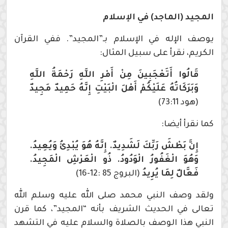
المجيد (الماجد) في الإسلام
يوصف الإله في الإسلام بـ”المجيد”. ففي القرآن
الكريم، نقرأ على سبيل المثال:
قَالُوا أَتَعْجَبِينَ مِنْ أَمْرِ اللَّهِ رَحْمَةُ اللَّهِ
وَبَرَكَاتُهُ عَلَيْكُمْ أَهْلَ الْبَيْتِ إِنَّهُ حَمِيدٌ مَجِيدٌ
(هود 73:11)
كما نقرأ أيضا:
إِنَّ بَطْشَ رَبِّكَ لَشَدِيدٌ. إِنَّهُ هُوَ يُبْدِئُ وَيُعِيدُ.
وَهُوَ الْغَفُورُ الْوَدُودُ. ذُو الْعَرْشِ الْمَجِيدُ.
فَعَّالٌ لِمَا يُرِيدُ
(البروج 85 :12-16)
ولقد وصف النبي محمد صلى الله عليه وسلم الله
تعالى في الحديث الشريف بأنه “المجيد”، كما قرن
النبي هذا الوصف بالصلاة والسلام عليه في التشهد