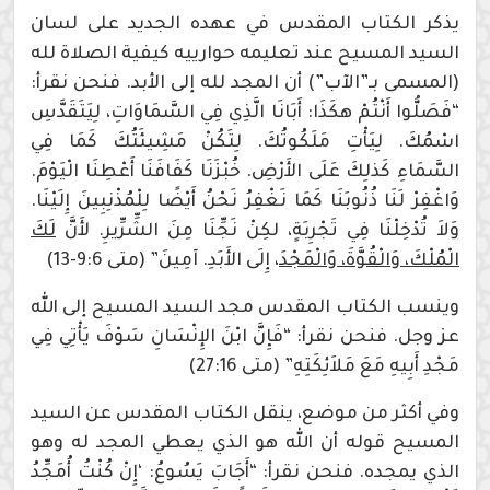
يذكر الكتاب المقدس في عهده الجديد على لسان
السيد المسيح عند تعليمه حوارييه كيفية الصلاة لله
(المسمى بـ”الآب”) أن المجد لله إلى الأبد. فنحن نقرأ:
“فَصَلُّوا أَنْتُمْ هكَذَا: أَبَانَا الَّذِي فِي السَّمَاوَاتِ، لِيَتَقَدَّسِ
اسْمُكَ. لِيَأْتِ مَلَكُوتُكَ. لِتَكُنْ مَشِيئَتُكَ كَمَا فِي
السَّمَاءِ كَذلِكَ عَلَى الأَرْضِ. خُبْزَنَا كَفَافَنَا أَعْطِنَا الْيَوْمَ.
وَاغْفِرْ لَنَا ذُنُوبَنَا كَمَا نَغْفِرُ نَحْنُ أَيْضًا لِلْمُذْنِبِينَ إِلَيْنَا.
وَلاَ تُدْخِلْنَا فِي تَجْرِبَةٍ، لكِنْ نَجِّنَا مِنَ الشِّرِّيرِ. لأَنَّ
لَكَ
الْمُلْكَ، وَالْقُوَّةَ، وَالْمَجْدَ
، إِلَى الأَبَدِ. آمِينَ” (متى 9:6-13)
وينسب الكتاب المقدس مجد السيد المسيح إلى الله
عز وجل. فنحن نقرأ: “فَإِنَّ ابْنَ الإِنْسَانِ سَوْفَ يَأْتِي فِي
مَجْدِ أَبِيهِ مَعَ مَلاَئِكَتِهِ” (متى 27:16)
وفي أكثر من موضع، ينقل الكتاب المقدس عن السيد
المسيح قوله أن الله هو الذي يعطي المجد له وهو
الذي يمجده. فنحن نقرأ: “أَجَابَ يَسُوعُ: ‘إِنْ كُنْتُ أُمَجِّدُ