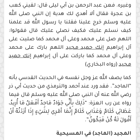
وغيره. فعن عبد الرحمن بن أبي ليلى قال: لقيني كعب
بن عجرة فقال ألا أهدي لك هدية إن النبي صلى الله
عليه وسلم خرج علينا فقلنا يا رسول الله قد علمنا
كيف نسلم عليك فكيف نصلي عليك قال فقولوا:
اللهم صل على محمد وعلى آل محمد كما صليت على
آل إبراهيم
إنك حميد مجيد
اللهم بارك على محمد
وعلى آل محمد كما باركت على آل إبراهيم
إنك حميد
مجيد
(رواه البخاري)
كما يصف الله عز وجل نفسه في الحديث القدسي بأنه
“الماجد”. فقد ورد عند أحمد والترمذي من حديث أبي ذر
رضي الله عنه أن النبي صلى الله عليه وسلم قال فيما
رواه عن رب العزة: “ذَلِكَ بِأَنِّي جَوَادٌ مَاجِدٌ أَفْعَلُ مَا أُرِيدُ،
عَطَائِي كَلَامٌ وَعَذَابِي كَلَامٌ إِنَّمَا أَمْرِي لِشَيْءٍ إِذَا أَرَدْتُهُ أَنْ
أَقُولَ لَهُ كُنْ فَيَكُونُ”.
المجيد (الماجد) في المسيحية