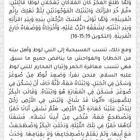
وَلَمَّا طَلَعَ الْفَجْرُ كَانَ الْمَلاَكَانِ يُعَجِّلاَنِ لُوطًا قَائِلَيْنِ:
«قُمْ خُذِ امْرَأَتَكَ وَابْنَتَيْكَ الْمَوْجُودَتَيْنِ لِئَلاَّ تَهْلِكَ بِإِثْمِ
الْمَدِينَةِ». وَلَمَّا تَوَانَى، أَمْسَكَ الرَّجُلاَنِ بِيَدِهِ وَبِيَدِ امْرَأَتِهِ
وَبِيَدِ ابْنَتَيْهِ، لِشَفَقَةِ الرَّبِّ عَلَيْهِ، وَأَخْرَجَاهُ وَوَضَعَاهُ خَارِجَ
الْمَدِينَةِ. (التكوين 15:19-16)
ومع ذلك، تنسب المسيحية إلى النبي لوط وأهل بيته
من الخطايا والفواحش ما يناقض جميع ما سبق.
فهي تنسب معاقرة الخمر وإتيان المحارم للنبي لوط
عليه السلام. فنحن نقرأ: وَصَعِدَ لُوطٌ مِنْ صُوغَرَ
وَسَكَنَ فِي الْجَبَلِ، وَابْنَتَاهُ مَعَهُ، لأَنَّهُ خَافَ أَنْ يَسْكُنَ فِي
صُوغَرَ. فَسَكَنَ فِي الْمَغَارَةِ هُوَ وَابْنَتَاهُ. وَقَالَتِ الْبِكْرُ
لِلصَّغِيرَةِ: «أَبُونَا قَدْ شَاخَ، وَلَيْسَ فِي الأَرْضِ رَجُلٌ
لِيَدْخُلَ عَلَيْنَا كَعَادَةِ كُلِّ الأَرْضِ. هَلُمَّ نَسْقِي أَبَانَا خَمْرًا
وَنَضْطَجعُ مَعَهُ، فَنُحْيِي مِنْ أَبِينَا نَسْلاً». فَسَقَتَا
أَبَاهُمَا خَمْرًا فِي تِلْكَ اللَّيْلَةِ، وَدَخَلَتِ الْبِكْرُ وَاضْطَجَعَتْ
مَعَ أَبِيهَا، وَلَمْ يَعْلَمْ بِاضْطِجَاعِهَا وَلاَ بِقِيَامِهَا. وَحَدَثَ