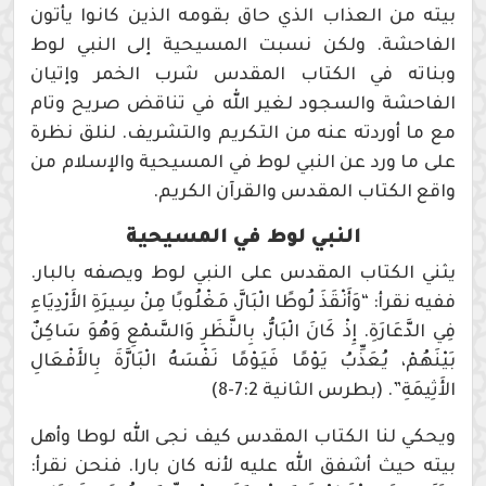
بيته من العذاب الذي حاق بقومه الذين كانوا يأتون
الفاحشة. ولكن نسبت المسيحية إلى النبي لوط
وبناته في الكتاب المقدس شرب الخمر وإتيان
الفاحشة والسجود لغير الله في تناقض صريح وتام
مع ما أوردته عنه من التكريم والتشريف. لنلق نظرة
على ما ورد عن النبي لوط في المسيحية والإسلام من
واقع الكتاب المقدس والقرآن الكريم.
النبي لوط في المسيحية
يثني الكتاب المقدس على النبي لوط ويصفه بالبار.
ففيه نقرأ: “وَأَنْقَذَ لُوطًا الْبَارَّ، مَغْلُوبًا مِنْ سِيرَةِ الأَرْدِيَاءِ
فِي الدَّعَارَةِ. إِذْ كَانَ الْبَارُّ، بِالنَّظَرِ وَالسَّمْعِ وَهُوَ سَاكِنٌ
بَيْنَهُمْ، يُعَذِّبُ يَوْمًا فَيَوْمًا نَفْسَهُ الْبَارَّةَ بِالأَفْعَالِ
الأَثِيمَةِ”. (بطرس الثانية 7:2-8)
ويحكي لنا الكتاب المقدس كيف نجى الله لوطا وأهل
بيته حيث أشفق الله عليه لأنه كان بارا. فنحن نقرأ: