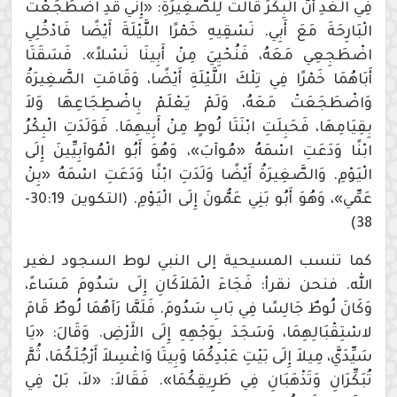
فِي الْغَدِ أَنَّ الْبِكْرَ قَالَتْ لِلصَّغِيرَةِ: «إِنِّي قَدِ اضْطَجَعْتُ
الْبَارِحَةَ مَعَ أَبِي. نَسْقِيهِ خَمْرًا اللَّيْلَةَ أَيْضًا فَادْخُلِي
اضْطَجِعِي مَعَهُ، فَنُحْيِيَ مِنْ أَبِينَا نَسْلاً». فَسَقَتَا
أَبَاهُمَا خَمْرًا فِي تِلْكَ اللَّيْلَةِ أَيْضًا، وَقَامَتِ الصَّغِيرَةُ
وَاضْطَجَعَتْ مَعَهُ، وَلَمْ يَعْلَمْ بِاضْطِجَاعِهَا وَلاَ
بِقِيَامِهَا، فَحَبِلَتِ ابْنَتَا لُوطٍ مِنْ أَبِيهِمَا. فَوَلَدَتِ الْبِكْرُ
ابْنًا وَدَعَتِ اسْمَهُ «مُوآبَ»، وَهُوَ أَبُو الْمُوآبِيِّينَ إِلَى
الْيَوْمِ. وَالصَّغِيرَةُ أَيْضًا وَلَدَتِ ابْنًا وَدَعَتِ اسْمَهُ «بِنْ
عَمِّي»، وَهُوَ أَبُو بَنِي عَمُّونَ إِلَى الْيَوْمِ. (التكوين 30:19-
38)
كما تنسب المسيحية إلى النبي لوط السجود لغير
الله. فنحن نقرأ: فَجَاءَ الْمَلاَكَانِ إِلَى سَدُومَ مَسَاءً،
وَكَانَ لُوطٌ جَالِسًا فِي بَابِ سَدُومَ. فَلَمَّا رَآهُمَا لُوطٌ قَامَ
لاسْتِقْبَالِهِمَا، وَسَجَدَ بِوَجْهِهِ إِلَى الأَرْضِ. وَقَالَ: «يَا
سَيِّدَيَّ، مِيلاَ إِلَى بَيْتِ عَبْدِكُمَا وَبِيتَا وَاغْسِلاَ أَرْجُلَكُمَا، ثُمَّ
تُبَكِّرَانِ وَتَذْهَبَانِ فِي طَرِيقِكُمَا». فَقَالاَ: «لاَ، بَلْ فِي