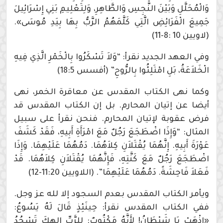
وَالْمُحَلَّلِ وَبَيْنَ النَّجِسِ وَالطَّاهِرِ، وَلِتَعْلِيمِ بَنِي إِسْرَائِيلَ
جَمِيعَ الْفَرَائِضِ الَّتِي كَلَّمَهُمُ الرَّبُّ بِهَا بِيَدِ مُوسَى».
(لاويين 10 :8-11)
وفي العهد الجديد نقرأ: “وَلاَ تَسْكَرُوا بِالْخَمْرِ الَّذِي فِيهِ
الْخَلاَعَةُ، بَلِ امْتَلِئُوا بِالرُّوحِ” (أفسس 18:5)
وكما نهى الكتاب المقدس عن معاقرة الخمر، نهى
أيضا عن إتيان المحارم. بل إن الكتاب المقدس قد
فرض عقوبة لإتيان المحارم. فنحن نقرأ على سبيل
المثال: “وَإِذَا اضْطَجَعَ رَجُلٌ مَعَ امْرَأَةِ أَبِيهِ، فَقَدْ كَشَفَ
عَوْرَةَ أَبِيهِ. إِنَّهُمَا يُقْتَلاَنِ كِلاَهُمَا. دَمُهُمَا عَلَيْهِمَا. وَإِذَا
اضْطَجَعَ رَجُلٌ مَعَ كَنَّتِهِ، فَإِنَّهُمَا يُقْتَلاَنِ كِلاَهُمَا. قَدْ
فَعَلاَ فَاحِشَةً. دَمُهُمَا عَلَيْهِمَا”. (اللاويين 11:20-12)
ويأمر الكتاب المقدس بعدم السجود إلا لله عز وجل.
ففي الكتاب المقدس نقرأ: حِينَئِذٍ قَالَ لَهُ يَسُوعُ:
«اذْهَبْ يَا شَيْطَانُ! لأَنَّهُ مَكْتُوبٌ: لِلرَّبِّ إِلهِكَ تَسْجُدُ