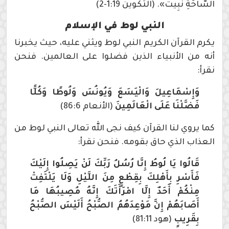
السَّاحَةِ نَبِيتُ». (التكوين 1:19-2)
النبي لوط في الإسلام
يكرم القرآن الكريم النبي لوط ويثني عليه، حيث يخبرنا
أنه من الأنبياء الذين فضلوا على العالمين. فنحن
نقرأ:
وَإِسْمَاعِيلَ وَالْيَسَعَ وَيُونُسَ وَلُوطًا وَكُلًّا
فَضَّلْنَا عَلَى الْعَالَمِينَ
(الأنعام 86:6)
كما يروي لنا القرآن كيف نجى الله تعالى النبي لوط من
العذاب الذي حاق بقومه. فنحن نقرأ:
قَالُوا يَا لُوطُ إِنَّا رُسُلُ رَبِّكَ لَنْ يَصِلُوا إِلَيْكَ
فَأَسْرِ بِأَهْلِكَ بِقِطْعٍ مِنَ اللَّيْلِ وَلَا يَلْتَفِتْ
مِنْكُمْ أَحَدٌ إِلَّا امْرَأَتَكَ إِنَّهُ مُصِيبُهَا مَا
أَصَابَهُمْ إِنَّ مَوْعِدَهُمُ الصُّبْحُ أَلَيْسَ الصُّبْحُ
بِقَرِيبٍ
(هود 81:11)