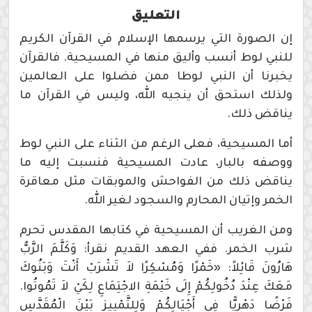
التعليق
إن الصورة التي يرسمها الإسلام في القرآن الكريم
للنبي لوط أنسب وأليق منها في المسيحية. فالقرآن
يخبرنا أن النبي لوطا ممن فضلوا على العالمين
ولذلك استحق أن ينجيه الله، وليس في القرآن ما
يناقض ذلك.
أما المسيحية، فعلى الرغم من الثناء على النبي لوط
ووصفه بالبار، عادت المسيحية فنسبت إليه ما
يناقض ذلك من الفواحش والموبقات مثل معاقرة
الخمر وإتيان المحارم والسجود لغير الله.
ومن الغريب أن المسيحية في كتابها المقدس تحرم
شرب الخمر. ففي العهد القديم نقرأ: وَكَلَّمَ الرَّبُّ
هَارُونَ قَائِلاً: «خَمْرًا وَمُسْكِرًا لاَ تَشْرَبْ أَنْتَ وَبَنُوكَ
مَعَكَ عِنْدَ دُخُولِكُمْ إِلَى خَيْمَةِ الاجْتِمَاعِ لِكَيْ لاَ تَمُوتُوا.
فَرْضًا دَهْرِيًّا فِي أَجْيَالِكُمْ وَلِلتَّمْيِيزِ بَيْنَ الْمُقَدَّسِ