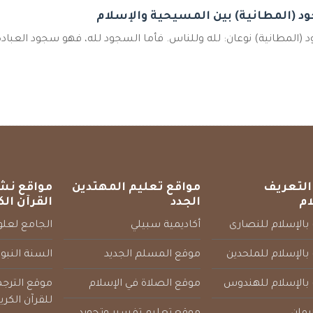
د (المطانية) بين المسيحية والإسلام
(المطانية) نوعان: لله وللناس. فأما السجود لله، فهو سجود العبادة، ول
التعريف
مواقع تعليم المهتدين
مواقع نش
ام
الجدد
القرآن الك
بالإسلام للنصارى
أكاديمية سبيلي
الجامع لعلوم
بالإسلام للملحدين
موقع المسلم الجديد
السنة النبو
 بالإسلام للهندوس
موقع الصلاة في الإسلام
موقع الترج
للقرآن الكري