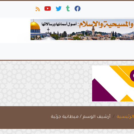
لرئيسية
أرشيف الوسم / ميطانية جزئية