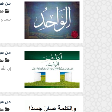
من هو
هل 
يسوع لي
من هو
هل
إن الل
من هو
هل 