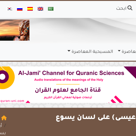
ابحث
معاصرة
المسيحية المعاصرة
عيسى) على لسان يسوع
ا
أ
يسو