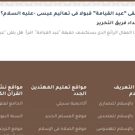
قى “عيد القيامة” قبولا فى تعاليم عيسى -عليه السلام؟
اد فريق التحرير
ا المقال الرائع الذى يستكشف حقيقة "عيد القيامة". اقرأ: هل يلقى "عيد 
التعريف
مواقع تعليم المهتدين
مواقع نش
ام
الجدد
القرآن الك
بالإسلام للنصارى
أكاديمية سبيلي
الجامع لعلوم
بالإسلام للملحدين
موقع المسلم الجديد
السنة النبو
 بالإسلام للهندوس
موقع الصلاة في الإسلام
موقع الترج