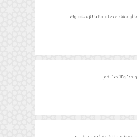
و جهاد عصام حاليا للإسلام وك ...
حد" و"الأحد"، كم ...