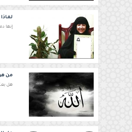
لماذا
إنها د
من هو
هل يعتب