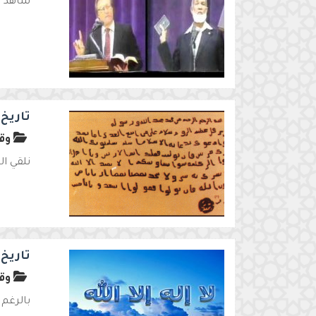
شاهد ه
تاريخ 
وقف
نلقي ال
تاريخ 
وقف
بالرغم 