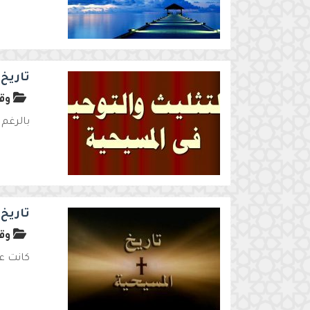
تاريخ 
وقف
بالرغم 
تاريخ 
وقف
كانت عق