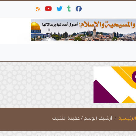
لرئيسية
أرشيف الوسم / عقيدة التثليث