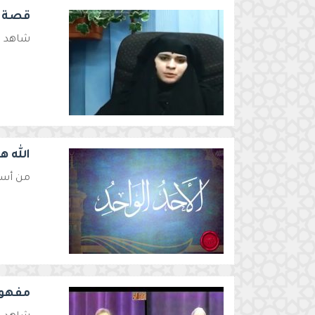
قصة إ
شاهد ه
الله ه
من أسما
مفهوم