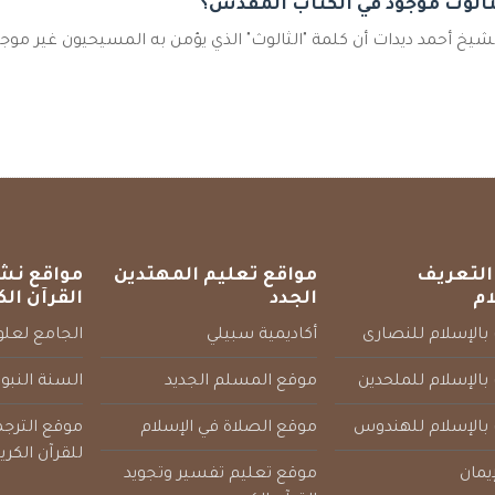
ثالوث موجود في الكتاب المقدس؟
شيخ أحمد ديدات أن كلمة "الثالوث" الذي يؤمن به المسيحيون غير موج
التعريف
مواقع تعليم المهتدين
مواقع نش
ام
الجدد
القرآن الك
بالإسلام للنصارى
أكاديمية سبيلي
الجامع لعلوم
بالإسلام للملحدين
موقع المسلم الجديد
السنة النبو
 بالإسلام للهندوس
موقع الصلاة في الإسلام
موقع الترج
للقرآن الكري
يمان
موقع تعليم تفسير وتجويد