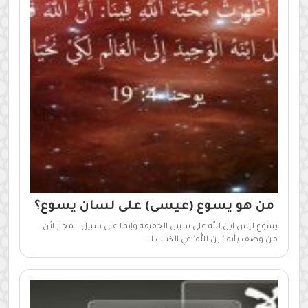
من هو يسوع (عيسى) على لسان يسوع؟
يسوع ليس ابن الله على سبيل الحقيقة وإنما على سبيل المجاز لأن
من وصف بأنه "ابن الله" في الكتاب ا ...