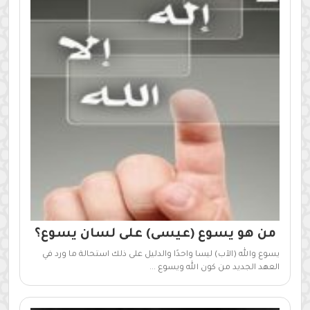
من هو يسوع (عيسى) على لسان يسوع؟
يسوع والله (الآب) ليسا واحدًا والدليل على ذلك استحالة ما ورد في
العهد الجديد من كون الله ويسوع ...