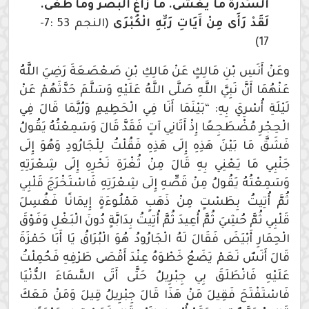
السِّدْرَةَ مَا يَغْشَى. مَا زَاغَ الْبَصَرُ وَمَا طَغَى.
لَقَدْ رَأَى مِنْ آَيَاتِ رَبِّهِ الْكُبْرَى
(النجم 53 :7-
17)
وعَنْ أَنَسِ بْنِ مَالِكٍ عَنْ مَالِكِ بْنِ صَعْصَعَةَ رَضِيَ اللَّهُ
عَنْهُمَا أَنَّ نَبِيَّ اللَّهِ صَلَّى اللَّهُ عَلَيْهِ وَسَلَّمَ حَدَّثَهُمْ عَنْ
لَيْلَةِ أُسْرِيَ بِهِ: “بَيْنَمَا أَنَا فِي الْحَطِيمِ وَرُبَّمَا قَالَ فِي
الْحِجْرِ مُضْطَجِعًا إِذْ أَتَانِي آتٍ فَقَدَّ قَالَ وَسَمِعْتُهُ يَقُولُ
فَشَقَّ مَا بَيْنَ هَذِهِ إِلَى هَذِهِ فَقُلْتُ لِلْجَارُودِ وَهُوَ إِلَى
جَنْبِي مَا يَعْنِي بِهِ قَالَ مِنْ ثُغْرَةِ نَحْرِهِ إِلَى شِعْرَتِهِ
وَسَمِعْتُهُ يَقُولُ مِنْ قَصِّهِ إِلَى شِعْرَتِهِ فَاسْتَخْرَجَ قَلْبِي
ثُمَّ أُتِيتُ بِطَسْتٍ مِنْ ذَهَبٍ مَمْلُوءَةٍ إِيمَانًا فَغُسِلَ
قَلْبِي ثُمَّ حُشِيَ ثُمَّ أُعِيدَ ثُمَّ أُتِيتُ بِدَابَّةٍ دُونَ الْبَغْلِ وَفَوْقَ
الْحِمَارِ أَبْيَضَ فَقَالَ لَهُ الْجَارُودُ هُوَ الْبُرَاقُ يَا أَبَا حَمْزَةَ
قَالَ أَنَسٌ نَعَمْ يَضَعُ خَطْوَهُ عِنْدَ أَقْصَى طَرْفِهِ فَحُمِلْتُ
عَلَيْهِ فَانْطَلَقَ بِي جِبْرِيلُ حَتَّى أَتَى السَّمَاءَ الدُّنْيَا
فَاسْتَفْتَحَ فَقِيلَ مَنْ هَذَا قَالَ جِبْرِيلُ قِيلَ وَمَنْ مَعَكَ