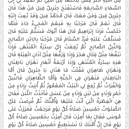
مِنْ أُمَّتِهِ أَكْثَرُ مِمَّنْ يَدْخُلُهَا مِنْ أُمَّتِي ثُمَّ صَعِدَ بِي إِلَى
السَّمَاءِ السَّابِعَةِ فَاسْتَفْتَحَ جِبْرِيلُ قِيلَ مَنْ هَذَا قَالَ
جِبْرِيلُ قِيلَ وَمَنْ مَعَكَ قَالَ مُحَمَّدٌ قِيلَ وَقَدْ بُعِثَ إِلَيْهِ
قَالَ نَعَمْ قَالَ مَرْحَبًا بِهِ فَنِعْمَ الْمَجِيءُ جَاءَ فَلَمَّا
خَلَصْتُ فَإِذَا إِبْرَاهِيمُ قَالَ هَذَا أَبُوكَ فَسَلِّمْ عَلَيْهِ قَالَ
فَسَلَّمْتُ عَلَيْهِ فَرَدَّ السَّلَامَ قَالَ مَرْحَبًا بِالِابْنِ الصَّالِحِ
وَالنَّبِيِّ الصَّالِحِ ثُمَّ رُفِعَتْ إِلَيَّ سِدْرَةُ الْمُنْتَهَى فَإِذَا
نَبْقُهَا مِثْلُ قِلَالِ هَجَرَ وَإِذَا وَرَقُهَا مِثْلُ آذَانِ الْفِيَلَةِ قَالَ
هَذِهِ سِدْرَةُ الْمُنْتَهَى وَإِذَا أَرْبَعَةُ أَنْهَارٍ نَهْرَانِ بَاطِنَانِ
وَنَهْرَانِ ظَاهِرَانِ فَقُلْتُ مَا هَذَانِ يَا جِبْرِيلُ قَالَ أَمَّا
الْبَاطِنَانِ فَنَهْرَانِ فِي الْجَنَّةِ وَأَمَّا الظَّاهِرَانِ فَالنِّيلُ
وَالْفُرَاتُ ثُمَّ رُفِعَ لِي الْبَيْتُ الْمَعْمُورُ ثُمَّ أُتِيتُ بِإِنَاءٍ مِنْ
خَمْرٍ وَإِنَاءٍ مِنْ لَبَنٍ وَإِنَاءٍ مِنْ عَسَلٍ فَأَخَذْتُ اللَّبَنَ فَقَالَ
هِيَ الْفِطْرَةُ الَّتِي أَنْتَ عَلَيْهَا وَأُمَّتُكَ ثُمَّ فُرِضَتْ عَلَيَّ
الصَّلَوَاتُ خَمْسِينَ صَلَاةً كُلَّ يَوْمٍ فَرَجَعْتُ فَمَرَرْتُ عَلَى
مُوسَى فَقَالَ بِمَا أُمِرْتَ قَالَ أُمِرْتُ بِخَمْسِينَ صَلَاةً كُلَّ
يَوْمٍ قَالَ إِنَّ أُمَّتَكَ لَا تَسْتَطِيعُ خَمْسِينَ صَلَاةً كُلَّ يَوْمٍ