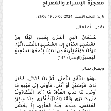
معجزة الإسراء والمعراج
تاريخ النشر الأصلي 2024-06-30 23:06:49.
يقول الله تعالى:
سُبْحَانَ الَّذِي أَسْرَى بِعَبْدِهِ لَيْلًا مِنَ
الْمَسْجِدِ الْحَرَامِ إِلَى الْمَسْجِدِ الْأَقْصَى الَّذِي
بَارَكْنَا حَوْلَهُ لِنُرِيَهُ مِنْ آَيَاتِنَا إِنَّه هُوَ السَّمِيعُ
الْبَصِيرُ
(الإسراء 1:17)
ويقول تعالى:
…وَهُوَ بِالْأُفُقِ الْأَعْلَى. ثُمَّ دَنَا فَتَدَلَّى. فَكَانَ
قَابَ قَوْسَيْنِ أَوْ أَدْنَى. فَأَوْحَى إِلَى عَبْدِهِ مَا
أَوْحَى. مَا كَذَبَ الْفُؤَادُ مَا رَأَى. أَفَتُمَارُونَهُ
عَلَى مَا يَرَى. وَلَقَدْ رَآَهُ نَزْلَةً أُخْرَى. عِنْدَ سِدْرَةِ
الْمُنْتَهَى. عِنْدَهَا جَنَّةُ الْمَأْوَى. إِذْ يَغْشَى