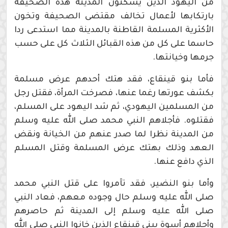
من اليهود الذين يسكنون المدينة هذه الصحيفة
بارتكابها لأعمال تخالف مقتضى الصحيفة وتخون
الأكثرية المسلمة القاطنة بالمدينة مما استدعى ردا
حاسما على كل من هذه القبائل الثلاث كل على حسب
جرمها وخيانتها.
فأما بنو قينقاع، فقد هتك أحدهم عرض مسلمة
بكشف عورتها رغما عنها، فصرخت المرأة، فقتل رجل
من المسلمين اليهودي، ثم شد اليهود على المسلم،
فقتلوه. فأجلاهم النبي محمد صلى الله عليه وسلم
من المدينة نظرا لما صدر عنهم من الخيانة ونقض
العهد وذلك بهتك عرض المسلمة وقتل المسلم
الذي دافع عنها.
وأما بنو النضير، فقد تآمروا على قتل النبي محمد
صلى الله عليه وسلم حال وجوده معهم، فعاد النبي
صلى الله عليه وسلم إلى المدينة ثم حاصرهم
وأجلاهم أسوة ببني قينقاع الذين خانوا النبي صلى الله