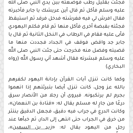
فجئت بقليل رطب فوضعته بين يدي النبي صلى الله
عليه وسلم فأكل ثم قال أين عريشك يا جابر فأخبرته
فقال افرش لي فيه ففرشته فدخل فرقد ثم استيقظ
فجئته بقبضة أخرى فأكل منها ثم قام فكلم اليهودي
فأبى عليه فقام في الرطاب في النخل الثانية ثم قال يا
جابر جد واقض فوقف في الجداد فجددت منها ما
قضيته وفضل منه فخرجت حتى جئت النبي صلى الله
عليه وسلم فبشرته فقال أشهد أني رسول الله (رواه
البخاري)
وكما كانت تنزل آيات القرآن بإدانة اليهود لكفرهم
بالله عز وجل، كانت تنزل أيضا بتبرئتهم إذا اتهموا
بجرم لم يرتكبونه. فيروى أن رجلا من الأنصار سرق
درعًا من جارٍ له مسلم يقال له: «قتادة بن النعمان»،
وكانت الدرع في جراب فيه دقيق، فجعل الدقيق ينتثر
من خرق في الجراب حتى انتهى إلى الدار، ثم خبأها عند
رجل من اليهود يقال له: «
زيد بن السمين
»،