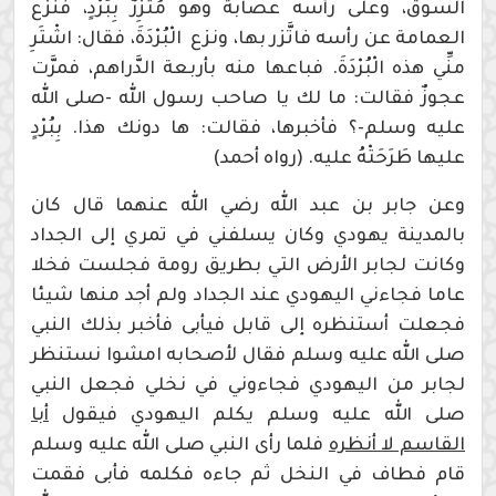
السوق، وعلى رأسه‏ ‏عصابةٌ‏ ‏وهو ‏‏مُتَّزِرٌ ‏بِبُرْدٍ،‏ ‏فنزع
العمامة عن رأسه‏ ‏فاتَّزر ‏بها، ونزع ‏ ‏الْبُرْدَةَ،‏ ‏فقال: اشْتَرِ
منِّي هذه‏ ‏الْبُرْدَةَ. ‏فباعها منه بأربعة الدَّراهم، فمرَّت
عجوزٌ فقالت: ما لك يا صاحب رسول الله‏ -صلى الله
عليه وسلم-؟ ‏فأخبرها، فقالت: ها دونك هذا.‏ ‏بِبُرْدٍ‏
‏عليها طَرَحَتْهُ عليه. (رواه أحمد)
وعن جابر بن عبد الله رضي الله عنهما قال كان
بالمدينة يهودي وكان يسلفني في تمري إلى الجداد
وكانت لجابر الأرض التي بطريق رومة فجلست فخلا
عاما فجاءني اليهودي عند الجداد ولم أجد منها شيئا
فجعلت أستنظره إلى قابل فيأبى فأخبر بذلك النبي
صلى الله عليه وسلم فقال لأصحابه امشوا نستنظر
لجابر من اليهودي فجاءوني في نخلي فجعل النبي
صلى الله عليه وسلم يكلم اليهودي فيقول
أبا
القاسم لا أنظره
فلما رأى النبي صلى الله عليه وسلم
قام فطاف في النخل ثم جاءه فكلمه فأبى فقمت