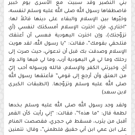
بني النضير وقد سبيت مع الأسرى يوم خبير
فاصطفاها رسول الله صلى الله عليه وسلم لنفسه،
وخيّرها بين الإسلام والبقاء على دينها قائلاً لها:
“اختاري، فإن اخترت الإسلام أمسكتك لنفسي (أي
تزوّجتك)، وإن اخترت اليهودية فعسى أن أعتقك
فتلحقي بقومك”، فقالت: “يا رسول الله، لقد هويت
الإسلام وصدقت بك قبل أن تدعوني، حيث صرت إلى
رحلك وما لي في اليهودية أرب، وما لي فيها والد ولا
أخ، وخيرتني الكفر والإسلام، فالله ورسوله أحب إليّ
من العتق وأن أرجع إلى قومي” فأعتقها رسول الله
صلى الله عليه وسلم وتزوّجها. (الطبقات الكبرى
لابن سعد)
ولقد وجد رسول الله صلى الله عليه وسلم بخدها
لطمة قال: “ما هذه؟”، فقالت: “إني رأيت كأن القمر
أقبل من يثرب، فسقط في حجري، فقصصت المنام
على ابن عمي ابن أبي حقيق فلطمني”، وقال: تتمنين