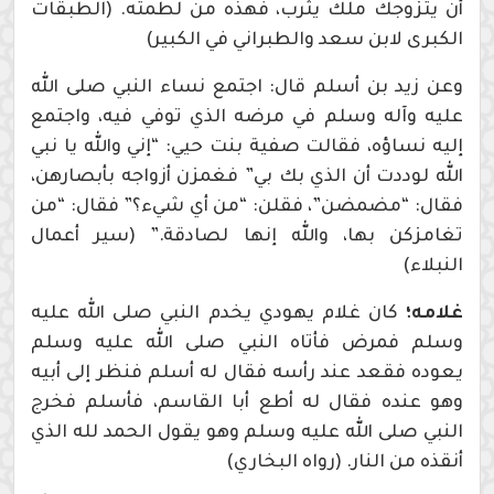
أن يتزوجك ملك يثرب، فهذه من لطمته. (الطبقات
الكبرى لابن سعد والطبراني في الكبير)
وعن زيد بن أسلم قال: اجتمع نساء النبي صلى الله
عليه وآله وسلم في مرضه الذي توفي فيه، واجتمع
إليه نساؤه، فقالت صفية بنت حيي: “إني والله يا نبي
الله لوددت أن الذي بك بي” فغمزن أزواجه بأبصارهن،
فقال: “مضمضن”، فقلن: “من أي شيء؟” فقال: “من
تغامزكن بها، والله إنها لصادقة.” (سير أعمال
النبلاء)
غلامه؛
كان غلام يهودي يخدم النبي صلى الله عليه
وسلم فمرض فأتاه النبي صلى الله عليه وسلم
يعوده فقعد عند رأسه فقال له أسلم فنظر إلى أبيه
وهو عنده فقال له أطع أبا القاسم، فأسلم فخرج
النبي صلى الله عليه وسلم وهو يقول الحمد لله الذي
أنقذه من النار. (رواه البخاري)