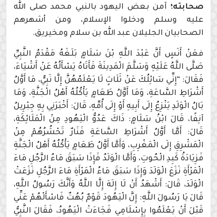
صحابته؛
آمن بعض اليهود بالنبي محمد صلى الله
عليه وسلم ودخلوا الإسلام، ومن أشهرهم
الصحابيان الجليلان عبد الله بن سلام ومخيريق.
فعَنْ أَنَسٍ أَنَّ عَبْدَ اللَّهِ بْنَ سَلَامٍ بَلَغَهُ مَقْدَمُ النَّبِيِّ
صَلَّى اللَّهُ عَلَيْهِ وَسَلَّمَ الْمَدِينَةَ فَأَتَاهُ يَسْأَلُهُ عَنْ أَشْيَاءَ،
فَقَالَ: “إِنِّي سَائِلُكَ عَنْ ثَلَاثٍ لَا يَعْلَمُهُنَّ إِلَّا نَبِيٌّ، مَا أَوَّلُ
أَشْرَاطِ السَّاعَةِ، وَمَا أَوَّلُ طَعَامٍ يَأْكُلُهُ أَهْلُ الْجَنَّةِ، وَمَا
بَالُ الْوَلَدِ يَنْزِعُ إِلَى أَبِيهِ أَوْ إِلَى أُمِّهِ، قَالَ: أَخْبَرَنِي بِهِ جِبْرِيلُ
آنِفًا، قَالَ ابْنُ سَلَامٍ: ذَاكَ عَدُوُّ الْيَهُودِ مِنْ الْمَلَائِكَةِ،
قَالَ: أَمَّا أَوَّلُ أَشْرَاطِ السَّاعَةِ فَنَارٌ تَحْشُرُهُمْ مِنْ
الْمَشْرِقِ إِلَى الْمَغْرِبِ، وَأَمَّا أَوَّلُ طَعَامٍ يَأْكُلُهُ أَهْلُ الْجَنَّةِ
فَزِيَادَةُ كَبِدِ الْحُوتِ، وَأَمَّا الْوَلَدُ فَإِذَا سَبَقَ مَاءُ الرَّجُلِ مَاءَ
الْمَرْأَةِ نَزَعَ الْوَلَدَ وَإِذَا سَبَقَ مَاءُ الْمَرْأَةِ مَاءَ الرَّجُلِ نَزَعَتْ
الْوَلَدَ، قَالَ: أَشْهَدُ أَنْ لَا إِلَهَ إِلَّا اللَّهُ وَأَنَّكَ رَسُولُ اللَّهِ،
قَالَ يَا رَسُولَ اللَّهِ: إِنَّ الْيَهُودَ قَوْمٌ بُهُتٌ فَاسْأَلْهُمْ عَنِّي
قَبْلَ أَنْ يَعْلَمُوا بِإِسْلَامِي فَجَاءَتْ الْيَهُودُ، فَقَالَ النَّبِيُّ