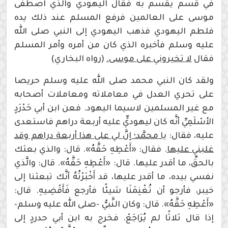
في قسم يقسم به فقال اليهودي والذي اصطفى
موسى على العالمين فرفع المسلم عند ذلك يده
فلطم اليهودي فذهب اليهودي إلى النبي صلى الله
عليه وسلم فأخبره الذي كان من أمره وأمر المسلم
فقال
لا تخيروني على موسى.
(رواه البخاري)
ولقد كان النبي محمد صلى الله عليه وسلم حريصا
على تحري العدل في معاملاته ومعاملات أصحابه
مع غير المسلمين لاسيما اليهود. فعن‏ ‏ابن أبي حَدْرَدٍ
الأسْلَمِيِّ أنَّه كان ليهوديٍّ عليه أربعة دراهم فاستعدى
عليه، فقال:
يا‏ ‏محمَّد؛ ‏إنَّ لي على هذا أربعة دراهم وقد
غلبني عليها
. فقال: «أَعْطِهِ حَقَّهُ». قال: والذي بعثك
بالحقِّ، ما أقدر عليها. قال: «أَعْطِهِ حَقَّهُ». قال: والَّذي
نفسي بيده، ما أقدر عليها، قد أَخْبَرْتُهُ أنَّك تبعثنا إلى‏
‏خيبر، ‏‏فأرجو أن تُغْنِمَنَا شيئًا فأرجع‏ ‏فَأَقْضِيهِ. قال:
«أَعْطِهِ حَقَّهُ». قال: وكان النَّبيُّ‏ -صلى الله عليه وسلم-
‏‏إذا قال ثلاثًا لم يُرَاجَعْ. فخرج به‏ ‏ابن أبي حدردٍ ‏إلى