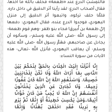
فالتُمِسَتِ الدرع عند «طعمة» فحلف بالله ما أخذها،
فقال أصحاب الدرع: لقد رأينا أثر الدقيق في داخل داره.
فلمَّا حلف تركوه، واتبعوا أثر الدقيق إلى منزل
اليهودي، فوجدوا الدرع عنده، فقال اليهودي: دفعها
إليَّ طعمة بن أُبيرق! فجاء بنو ظفر -وهم قوم طعمة-
إلى رسول الله -صلى الله عليه وسلم-، وسألوه أن
يجادل عن صاحبهم، فهَمَّ رسول الله -صلى الله عليه
وسلم- أن يعاقب اليهودي، فأنزل الله –تعالى- هذه
الآيات من سورة النساء:
إِنَّا أَنْزَلْنَا إِلَيْكَ الْكِتَابَ بِالْحَقِّ لِتَحْكُمَ بَيْنَ
النَّاسِ بِمَا أَرَاكَ اللَّهُ وَلَا تَكُنْ لِلْخَائِنِينَ
خَصِيمًا. وَاسْتَغْفِرِ اللَّهَ إِنَّ اللَّهَ كَانَ غَفُورًا
رَحِيمًا. وَلَا تُجَادِلْ عَنِ الَّذِينَ يَخْتَانُونَ
أَنْفُسَهُمْ إِنَّ اللَّهَ لَا يُحِبُّ مَنْ كَانَ خَوَّانًا
أَثِيمًا…وَمَنْ يَكْسِبْ خَطِيئَةً أَوْ إِثْمًا ثُمَّ يَرْمِ
بِهِ بَرِيئًا فَقَدِ احْتَمَلَ بُهْتَانًا وَإِثْمًا