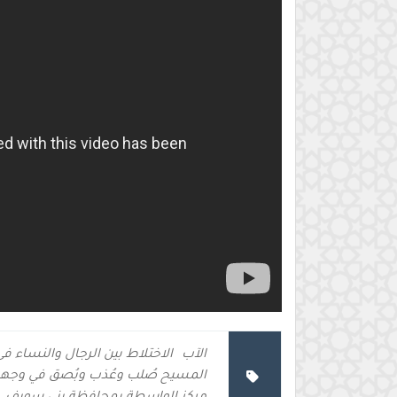
الآب
الاختلاط بين الرجال والنساء ف
المسيح صُلب وعُذب وبُصق في وجه