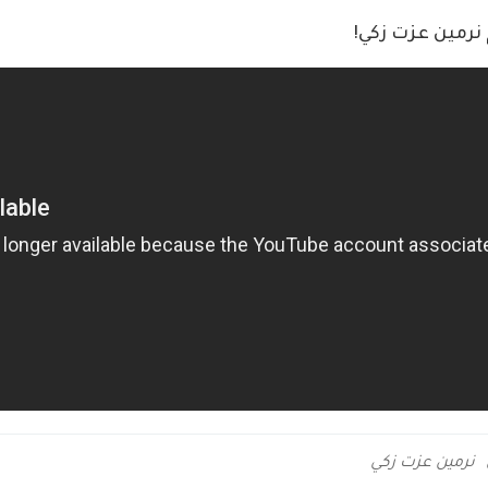
نرمين عزت زكي!
نرمين عزت زكي