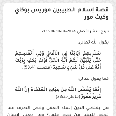
قصة إسلام الطبيبين موريس بوكاي
وكيث مور
تاريخ النشر الأصلي 2024-01-18 21:15:06.
يقول الله تعالى:
سَنُرِيهِمْ آَيَاتِنَا فِي الْآَفَاقِ وَفِي أَنْفُسِهِمْ
حَتَّى يَتَبَيَّنَ لَهُمْ أَنَّهُ الْحَقُّ أَوَلَمْ يَكْفِ بِرَبِّكَ
أَنَّهُ عَلَى كُلِّ شَيْءٍ شَهِيدٌ
(فصلت 53:41).
كما يقول تعالى:
إِنَّمَا يَخْشَى اللَّهَ مِنْ عِبَادِهِ الْعُلَمَاءُ إِنَّ اللَّهَ
عَزِيزٌ غَفُورٌ
(فاطر 28:35).
هل يقتضي الدين إلغاء العقل وغض الطرف عما
تحقق للبشر من تقدم علمي؟ وهل يعني الإيمان