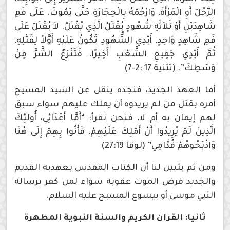
الرَّجُلَ أَوِ الْمَرْأَةَ، وَارْجُمْهُ بِالْحِجَارَةِ حَتَّى يَمُوتَ. عَلَى فَمِ
شَاهِدَيْنِ أَوْ ثَلاَثَةِ شُهُودٍ يُقْتَلُ الَّذِي يُقْتَلُ. لاَ يُقْتَلْ عَلَى
فَمِ شَاهِدٍ وَاحِدٍ. أَيْدِي الشُّهُودِ تَكُونُ عَلَيْهِ أَوَّلاً لِقَتْلِهِ،
ثُمَّ أَيْدِي جَمِيعِ الشَّعْبِ أَخِيرًا، فَتَنْزِعُ الشَّرَّ مِنْ
وَسَطِكَ”. (تثنية 17 :2-7)
أما العهد الجديد، فنجده ينقل عن السيد المسيح
أمره بقتل من لم يريدوه أن يملك عليهم سواء سبق
لهم إيمان به أم لا، فنحن نقرأ: “أَمَّا أَعْدَائِي، أُولئِكَ
الَّذِينَ لَمْ يُرِيدُوا أَنْ أَمْلِكَ عَلَيْهِمْ، فَأْتُوا بِهِمْ إِلَى هُنَا
وَاذْبَحُوهُمْ قُدَّامِي” (لوقا 27:19)
ومن ثم يتبين لنا أن الكتاب المقدس بعهديه القديم
والجديد فرض الموت عقوبة سواء لمن كفر برسالة
النبي موسى أو بيسوع المسيح عليه السلام.
ثانيا: القرآن الكريم والسنة النبوية المطهرة