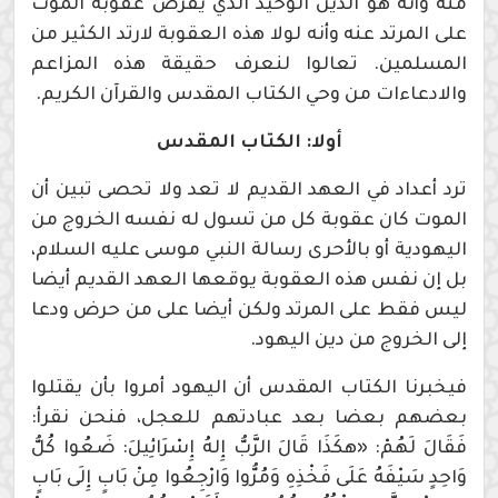
منه وأنه هو الدين الوحيد الذي يفرض عقوبة الموت
على المرتد عنه وأنه لولا هذه العقوبة لارتد الكثير من
المسلمين. تعالوا لنعرف حقيقة هذه المزاعم
والادعاءات من وحي الكتاب المقدس والقرآن الكريم.
أولا: الكتاب المقدس
ترد أعداد في العهد القديم لا تعد ولا تحصى تبين أن
الموت كان عقوبة كل من تسول له نفسه الخروج من
اليهودية أو بالأحرى رسالة النبي موسى عليه السلام،
بل إن نفس هذه العقوبة يوقعها العهد القديم أيضا
ليس فقط على المرتد ولكن أيضا على من حرض ودعا
إلى الخروج من دين اليهود.
فيخبرنا الكتاب المقدس أن اليهود أمروا بأن يقتلوا
بعضهم بعضا بعد عبادتهم للعجل، فنحن نقرأ:
فَقَالَ لَهُمْ: «هكَذَا قَالَ الرَّبُّ إِلهُ إِسْرَائِيلَ: ضَعُوا كُلُّ
وَاحِدٍ سَيْفَهُ عَلَى فَخْذِهِ وَمُرُّوا وَارْجِعُوا مِنْ بَابٍ إِلَى بَابٍ