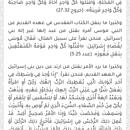
فِي الْمَحَلَّةِ، وَاقْتُلُوا كُلُّ وَاحِدٍ أَخَاهُ وَكُلُّ وَاحِدٍ صَاحِبَهُ
وَكُلُّ وَاحِدٍ قَرِيبَهُ». (خروج 27:32)
وكثيرا ما ينقل الكتاب المقدس في عهده القديم عن
النبي موسى أمره بقتل من عبد إلها غير إله بني
إسرائيل. فنحن نقرأ على سبيل المثال: فَقَالَ مُوسَى
لِقُضَاةِ إِسْرَائِيلَ: «اقْتُلُوا كُلُّ وَاحِدٍ قَوْمَهُ الْمُتَعَلِّقِينَ
بِبَعْلِ فَغُورَ». (عدد 5:25)
وكثيرا ما يرد الأمر بقتل من ارتد عن دين بني إسرائيل
في العهد القديم، فنحن نقرأ: “إِذَا وُجِدَ فِي وَسَطِكَ فِي
أَحَدِ أَبْوَابِكَ الَّتِي يُعْطِيكَ الرَّبُّ إِلهُكَ رَجُلٌ أَوِ امْرَأَةٌ
يَفْعَلُ شَرًّا فِي عَيْنَيِ الرَّبِّ إِلهِكَ بِتَجَاوُزِ عَهْدِهِ، وَيَذْهَبُ
وَيَعْبُدُ آلِهَةً أُخْرَى وَيَسْجُدُ لَهَا، أَوْ لِلشَّمْسِ أَوْ لِلْقَمَرِ أَوْ
لِكُلّ مِنْ جُنْدِ السَّمَاءِ، الشَّيْءَ الَّذِي لَمْ أُوصِ بِهِ، وَأُخْبِرْتَ
وَسَمِعْتَ وَفَحَصْتَ جَيِّدًا وَإِذَا الأَمْرُ صَحِيحٌ أَكِيدٌ. قَدْ
عُمِلَ ذلِكَ الرِّجْسُ فِي إِسْرَائِيلَ، فَأَخْرِجْ ذلِكَ الرَّجُلَ أَوْ
تِلْكَ الْمَرْأَةَ، الَّذِي فَعَلَ ذلِكَ الأَمْرَ الشِّرِّيرَ إِلَى أَبْوَابِكَ،