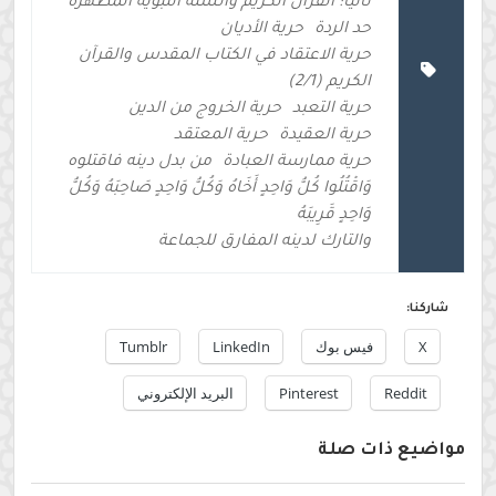
ثانيا: القرآن الكريم والسنة النبوية المطهرة
حد الردة
حرية الأديان
حرية الاعتقاد في الكتاب المقدس والقرآن
الكريم (2/1)
حرية التعبد
حرية الخروج من الدين
حرية العقيدة
حرية المعتقد
حرية ممارسة العبادة
من بدل دينه فاقتلوه
وَاقْتُلُوا كُلُّ وَاحِدٍ أَخَاهُ وَكُلُّ وَاحِدٍ صَاحِبَهُ وَكُلُّ
وَاحِدٍ قَرِيبَهُ
والتارك لدينه المفارق للجماعة
شاركنا:
X
فيس بوك
LinkedIn
Tumblr
Reddit
Pinterest
البريد الإلكتروني
مواضيع ذات صلة