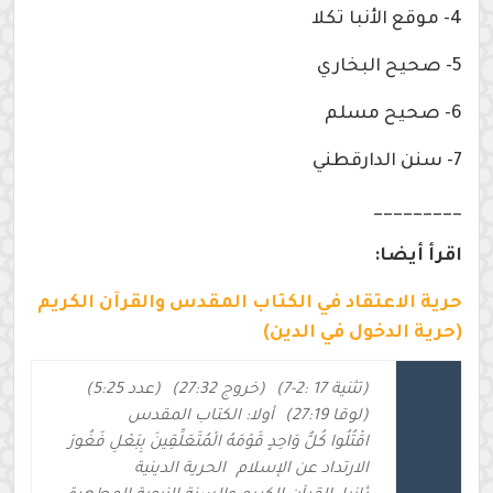
4- موقع الأنبا تكلا
5- صحيح البخاري
6- صحيح مسلم
7- سنن الدارقطني
_________
اقرأ أيضا:
حرية الاعتقاد في الكتاب المقدس والقرآن الكريم
(حرية الدخول في الدين)
(تثنية 17 :2-7)
(خروج 27:32)
(عدد 5:25)
(لوقا 27:19)
أولا: الكتاب المقدس
اقْتُلُوا كُلُّ وَاحِدٍ قَوْمَهُ الْمُتَعَلِّقِينَ بِبَعْلِ فَغُورَ
الارتداد عن الإسلام
الحرية الدينية