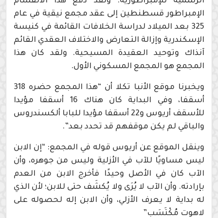
الرسمية للإمبراطورية. ولقد دفع هذا الانقسام
الإمبراطور قسطنطين إلى عقد مجمع نيقية في عام
325 بعد الميلاد لدراسة الخلافات القائمة في كنيسة
الإسكندرية وإزالة التعارض والاختلاف العقدي القائم
آنذاك وتوحيد العقيدة المسيحية. ولقد كان هذا
المجمع هو المجمع المسكوني الأول.
ويخبرنا موقع الأنبا تكلا أن “هذا المجمع حضره 318
أسقفا، وفي البداية كان هناك 16 أسقفا مؤيدا
للأسقف أريوس و22 أسقفا مؤيدا للبابا ألكسندروس
والباقي لم يكن موقفهم قد تحدد بعد”.
وينقل الموقع عن أريوس قوله في المجمع: “إن الابن
ليس مساويًا للآب في الأزلية وليس من جوهره، وأن
الآب كان في الأصل وحيدًا فأخرج الابن من العدم
بإرادته. وأن الآب لا يُرَى ولا يُكشَف حتى للابن؛ لأن الذي
له بداية لا يعرف الأزلي، وأن الابن إله لحصوله على
لاهوت مُكْتَسَب”