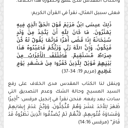
والكتاب المقدس مدى عمق وخطورة هذا الخلاف.
فعلى سبيل المثال، نقرأ في القرآن الكريم:
ذَلِكَ عيسَى ابْنُ مَرْيَمَ قَوْلَ الْحَقِّ الَّذِي فِيهِ
يَمْتَرُونَ. مَا كَانَ لِلَّهِ أَنْ يَتَّخِذَ مِنْ وَلَدٍ
سُبْحَانَهُ إِذَا قَضَى أَمْرًا فَإِنَّمَا يَقُولُ لَهُ كُنْ
فَيَكُونُ. وَإِنَّ اللَّهَ رَبِّي وَرَبُّكُمْ فَاعْبُدُوهُ هَذَا
صِرَاطٌ مُسْتَقِيمٌ.
فَاخْتَلَفَ الْأَحْزَابُ مِنْ
بَيْنِهِمْ
فَوَيْلٌ لِلَّذِينَ كَفَرُوا مِنْ مَشْهَدِ يَوْمٍ
عَظِيمٍ
(مريم 19: 34-37)
وينقل لنا الكتاب المقدس مدى الخلاف على رفع
السيد المسيح وحالة الشك وعدم التصديق التي
سادت بعد رفعه. فنحن نقرأ في إنجيل مرقس: “أَخِيرًا
ظَهَرَ لِلأَحَدَ عَشَرَ وَهُمْ مُتَّكِئُونَ، وَوَبَّخَ عَدَمَ إِيمَانِهِمْ
وَقَسَاوَةَ قُلُوبِهِمْ، لأَنَّهُمْ لَمْ يُصَدِّقُوا الَّذِينَ نَظَرُوهُ قَدْ
قَامَ” (مرقس 14:16)