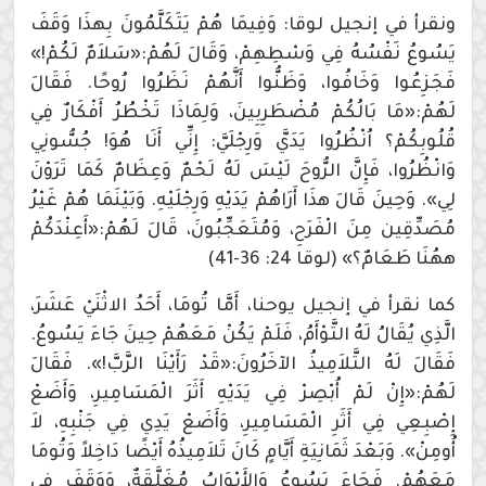
ونقرأ في إنجيل لوقا: وَفِيمَا هُمْ يَتَكَلَّمُونَ بِهذَا وَقَفَ
يَسُوعُ نَفْسُهُ فِي وَسْطِهِمْ، وَقَالَ لَهُمْ:«سَلاَمٌ لَكُمْ!»
فَجَزِعُوا وَخَافُوا، وَظَنُّوا أَنَّهُمْ نَظَرُوا رُوحًا. فَقَالَ
لَهُمْ:«مَا بَالُكُمْ مُضْطَرِبِينَ، وَلِمَاذَا تَخْطُرُ أَفْكَارٌ فِي
قُلُوبِكُمْ؟ اُنْظُرُوا يَدَيَّ وَرِجْلَيَّ: إِنِّي أَنَا هُوَ! جُسُّونِي
وَانْظُرُوا، فَإِنَّ الرُّوحَ لَيْسَ لَهُ لَحْمٌ وَعِظَامٌ كَمَا تَرَوْنَ
لِي». وَحِينَ قَالَ هذَا أَرَاهُمْ يَدَيْهِ وَرِجْلَيْهِ. وَبَيْنَمَا هُمْ غَيْرُ
مُصَدِّقِين مِنَ الْفَرَحِ، وَمُتَعَجِّبُونَ، قَالَ لَهُمْ:«أَعِنْدَكُمْ
ههُنَا طَعَامٌ؟» (لوقا 24: 36-41)
كما نقرأ في إنجيل يوحنا، أَمَّا تُومَا، أَحَدُ الاثْنَيْ عَشَرَ،
الَّذِي يُقَالُ لَهُ التَّوْأَمُ، فَلَمْ يَكُنْ مَعَهُمْ حِينَ جَاءَ يَسُوعُ.
فَقَالَ لَهُ التَّلاَمِيذُ الآخَرُونَ:«قَدْ رَأَيْنَا الرَّبَّ!». فَقَالَ
لَهُمْ:«إِنْ لَمْ أُبْصِرْ فِي يَدَيْهِ أَثَرَ الْمَسَامِيرِ، وَأَضَعْ
إِصْبِعِي فِي أَثَرِ الْمَسَامِيرِ، وَأَضَعْ يَدِي فِي جَنْبِهِ، لاَ
أُومِنْ». وَبَعْدَ ثَمَانِيَةِ أَيَّامٍ كَانَ تَلاَمِيذُهُ أَيْضًا دَاخِلاً وَتُومَا
مَعَهُمْ. فَجَاءَ يَسُوعُ وَالأَبْوَابُ مُغَلَّقَةٌ، وَوَقَفَ فِي