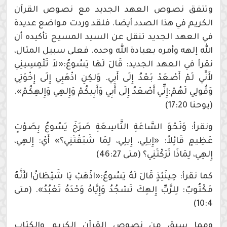
وتتفق نصوص العهد الجديد مع نصوص القرآن
الكريم في هذا الصدد أيضا. فلقد وردت مواضع عديدة
في العهد الجديد تنقل عن السيد المسيح تأكيده أن
الله إلهه وأمره بعبادة الله وحده. فعلى سبيل المثال،
نقرأ في العهد الجديد: قَالَ لَهَا يَسُوعُ:«لاَ تَلْمِسِينِي
لأَنِّي لَمْ أَصْعَدْ بَعْدُ إِلَى أَبِي. وَلكِنِ اذْهَبِي إِلَى إِخْوَتِي
وَقُولِي لَهُمْ:إِنِّي أَصْعَدُ إِلَى أَبِي وَأَبِيكُمْ وَإِلهِي وَإِلهِكُمْ».
(يوحنا 17:20)
ونقرأ: وَنَحْوَ السَّاعَةِ التَّاسِعَةِ صَرَخَ يَسُوعُ بِصَوْتٍ
عَظِيمٍ قَائِلاً: «إِيلِي، إِيلِي، لِمَا شَبَقْتَنِي؟» أَيْ: إِلهِي،
إِلهِي، لِمَاذَا تَرَكْتَنِي؟ (متى 46:27)
كما نقرأ: حِينَئِذٍ قَالَ لَهُ يَسُوعُ:«اذْهَبْ يَا شَيْطَانُ! لأَنَّهُ
مَكْتُوبٌ: لِلرَّبِّ إِلهِكَ تَسْجُدُ وَإِيَّاهُ وَحْدَهُ تَعْبُدُ». (متى
10:4)
ومما سبق من نصوص القرآن الكريم والكتاب