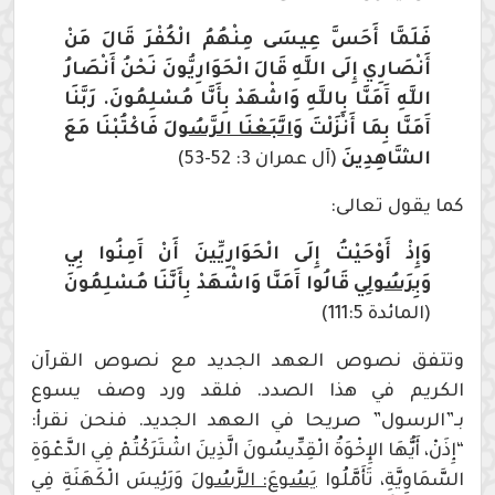
فَلَمَّا أَحَسَّ عِيسَى مِنْهُمُ الْكُفْرَ قَالَ مَنْ
أَنْصَارِي إِلَى اللَّهِ قَالَ الْحَوَارِيُّونَ نَحْنُ أَنْصَارُ
اللَّهِ آَمَنَّا بِاللَّهِ وَاشْهَدْ بِأَنَّا مُسْلِمُونَ. رَبَّنَا
آَمَنَّا بِمَا أَنْزَلْتَ
وَاتَّبَعْنَا الرَّسُولَ
فَاكْتُبْنَا مَعَ
الشَّاهِدِينَ
(آل عمران 3: 52-53)
كما يقول تعالى:
وَإِذْ أَوْحَيْتُ إِلَى الْحَوَارِيِّينَ أَنْ آَمِنُوا بِي
وَبِرَسُولِي
قَالُوا آَمَنَّا وَاشْهَدْ بِأَنَّنَا مُسْلِمُونَ
(المائدة 111:5)
وتتفق نصوص العهد الجديد مع نصوص القرآن
الكريم في هذا الصدد. فلقد ورد وصف يسوع
بـ”الرسول” صريحا في العهد الجديد. فنحن نقرأ:
“إِذَنْ، أَيُّهَا الإِخْوَةُ الْقِدِّيسُونَ الَّذِينَ اشْتَرَكْتُمْ فِي الدَّعْوَةِ
السَّمَاوِيَّةِ، تَأَمَّلُوا
يَسُوعَ: الرَّسُولَ
وَرَئِيسَ الْكَهَنَةِ فِي