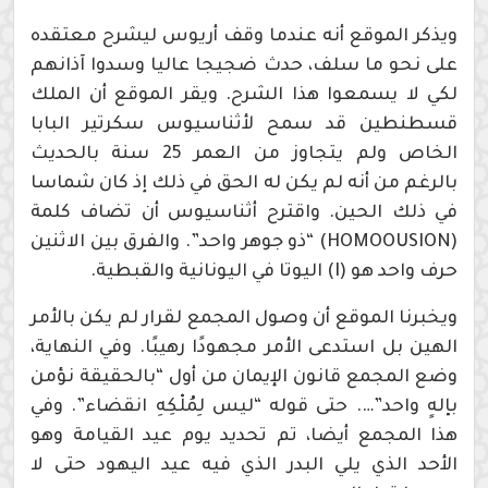
ويذكر الموقع أنه عندما وقف أريوس ليشرح معتقده
على نحو ما سلف، حدث ضجيجا عاليا وسدوا آذانهم
لكي لا يسمعوا هذا الشرح. ويقر الموقع أن الملك
قسطنطين قد سمح لأثناسيوس سكرتير البابا
الخاص ولم يتجاوز من العمر 25 سنة بالحديث
بالرغم من أنه لم يكن له الحق في ذلك إذ كان شماسا
في ذلك الحين. واقترح أثناسيوس أن تضاف كلمة
(HOMOOUSION) “ذو جوهر واحد”. والفرق بين الاثنين
حرف واحد هو (I) اليوتا في اليونانية والقبطية.
ويخبرنا الموقع أن وصول المجمع لقرار لم يكن بالأمر
الهين بل استدعى الأمر مجهودًا رهيبًا. وفي النهاية،
وضع المجمع قانون الإيمان من أول “بالحقيقة نؤمن
بإلهٍ واحد”…. حتى قوله “ليس لِمُلْكِهِ انقضاء”. وفي
هذا المجمع أيضا، تم تحديد يوم عيد القيامة وهو
الأحد الذي يلي البدر الذي فيه عيد اليهود حتى لا