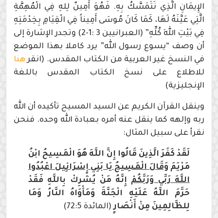
الإِيمَانِ الَّذِي نَتَمَسَّكُ بِهِ. فَهُوَ أَمِينٌ لِلهِ فِي الْمُهِمَّةِ
الَّتِي عَيَّنَهُ لَهَا، كَمَا كَانَ مُوسَى أَمِيناً فِي الْقِيَامِ بِخِدْمَتِهِ
فِي بَيْتِ اللهِ كُلِّهِ” (العبرانيين 3 :1-2) وتجدر الإشارة إلى
أن وصف “يسوع رسول الله” يرد كاملا بهذا الموضع
في النسخ غير العربية من الكتاب المقدس. (انقر
هنا
للاطلاع على نسخ الكتاب المقدس باللغة
الإنجليزية)
وينقل القرآن الكريم عن السيد المسيح تأكيده أن الله
ربه وإلهه كما ينقل عنه أمره بعبادة الله وحده. فنحن
نقرأ على سبيل المثال:
لَقَدْ كَفَرَ الَّذِينَ قَالُوا إِنَّ اللَّهَ هُوَ الْمَسِيحُ ابْنُ
مَرْيَمَ
وَقَالَ الْمَسِيحُ يَا بَنِي إِسْرَائِيلَ اعْبُدُوا
اللَّهَ رَبِّي وَرَبَّكُمْ
إِنَّهُ مَنْ يُشْرِكْ بِاللَّهِ فَقَدْ
حَرَّمَ اللَّهُ عَلَيْهِ الْجَنَّةَ وَمَأْوَاهُ النَّارُ وَمَا
لِلظَّالِمِينَ مِنْ أَنْصَارٍ
(المائدة 72:5)