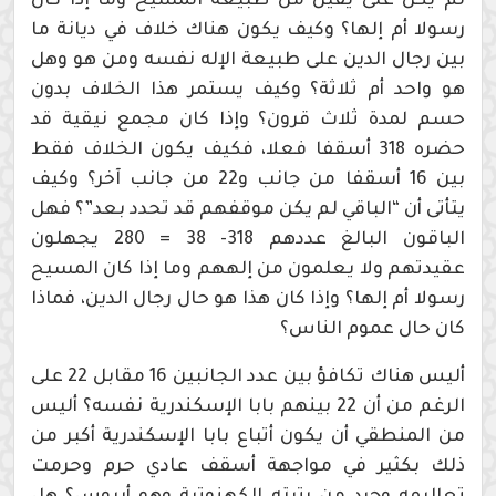
لم يكن على يقين من طبيعة المسيح وما إذا كان
رسولا أم إلها؟ وكيف يكون هناك خلاف في ديانة ما
بين رجال الدين على طبيعة الإله نفسه ومن هو وهل
هو واحد أم ثلاثة؟ وكيف يستمر هذا الخلاف بدون
حسم لمدة ثلاث قرون؟ وإذا كان مجمع نيقية قد
حضره 318 أسقفا فعلا، فكيف يكون الخلاف فقط
بين 16 أسقفا من جانب و22 من جانب آخر؟ وكيف
يتأتى أن “الباقي لم يكن موقفهم قد تحدد بعد”؟ فهل
الباقون البالغ عددهم 318- 38 = 280 يجهلون
عقيدتهم ولا يعلمون من إلههم وما إذا كان المسيح
رسولا أم إلها؟ وإذا كان هذا هو حال رجال الدين، فماذا
كان حال عموم الناس؟
أليس هناك تكافؤ بين عدد الجانبين 16 مقابل 22 على
الرغم من أن 22 بينهم بابا الإسكندرية نفسه؟ أليس
من المنطقي أن يكون أتباع بابا الإسكندرية أكبر من
ذلك بكثير في مواجهة أسقف عادي حرم وحرمت