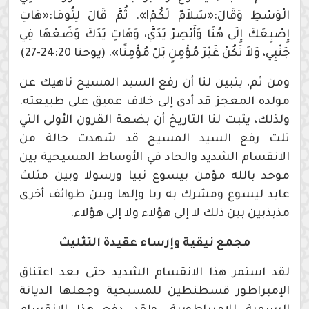
الْوَسْطِ وَقَالَ:«سَلاَمٌ لَكُمْ!». ثُمَّ قَالَ لِتُومَا:«هَاتِ
إِصْبِعَكَ إِلَى هُنَا وَأَبْصِرْ يَدَيَّ، وَهَاتِ يَدَكَ وَضَعْهَا فِي
جَنْبِي، وَلاَ تَكُنْ غَيْرَ مُؤْمِنٍ بَلْ مُؤْمِنًا». (يوحنا 24:20-27)
ومن ثم، يتبين لنا أن رفع السيد المسيح ناهيك عن
مولده المعجز قد أدى إلى خلاف عميق على طبيعته.
ولذلك، يثبت لنا التاريخ أن بضعة القرون الأولى التي
تلت رفع السيد المسيح قد شهدت حالة من
الانقسام الشديد والحاد في الأوساط المسيحية بين
موحد بالله مؤمن بيسوع نبيا ورسولا وبين مثلث
عابد ليسوع ومشرك به ربا وإلها وبين طوائف أخرى
مذبذبين بين ذلك لا إلى هؤلاء ولا إلى هؤلاء.
مجمع نيقية وإرساء عقيدة التثليث
لقد استمر هذا الانقسام الشديد حتى بعد اعتناق
الإمبراطور قسطنطين للمسيحية وجعلها الديانة