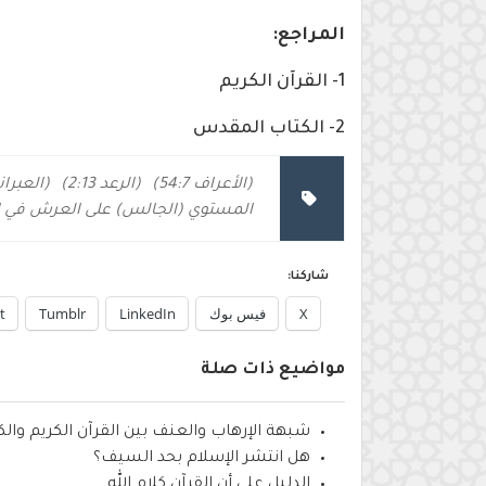
المراجع:
1- القرآن الكريم
2- الكتاب المقدس
(الأعراف 54:7)
(الرعد 2:13)
(العبرانيين
المستوي (الجالس) على العرش في ا
شاركنا:
X
فيس بوك
LinkedIn
Tumblr
t
مواضيع ذات صلة
شبهة الإرهاب والعنف بين القرآن الكريم وا
هل انتشر الإسلام بحد السيف؟
الدليل على أن القرآن كلام الله