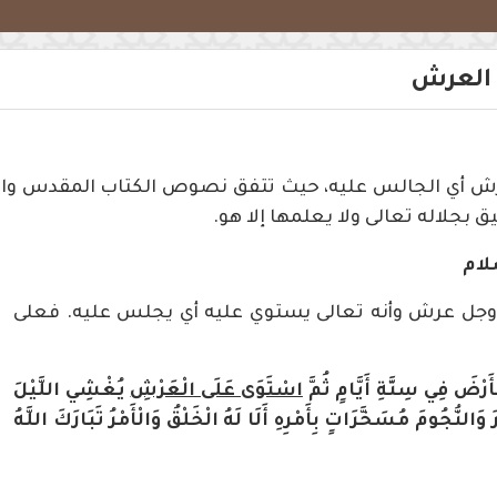
 العرش
ش أي الجالس عليه، حيث تتفق نصوص الكتاب المقدس والقر
 بجلاله تعالى ولا يعلمها إلا هو.
لام
 عز وجل عرش وأنه تعالى يستوي عليه أي يجلس عليه. فعلى
ْأَرْضَ فِي سِتَّةِ أَيَّامٍ ثُمَّ
اسْتَوَى عَلَى الْعَرْشِ
يُغْشِي اللَّيْلَ
النُّجُومَ مُسَخَّرَاتٍ بِأَمْرِهِ أَلَا لَهُ الْخَلْقُ وَالْأَمْرُ تَبَارَكَ اللَّهُ