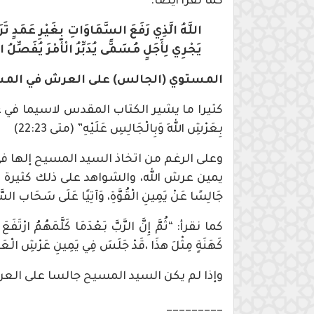
كما نقرأ أيضا:
اللَّهُ الَّذِي رَفَعَ السَّمَاوَاتِ بِغَيْرِ عَمَدٍ تَرَ
يَجْرِي لِأَجَلٍ مُسَمًّى يُدَبِّرُ الْأَمْرَ يُفَصِّلُ ال
المستوي (الجالس) على العرش في الم
كثيرا ما يشير الكتاب المقدس لاسيما في عهده 
بِعَرْشِ اللهِ وَبِالْجَالِسِ عَلَيْهِ” (متى 22:23)
وعلى الرغم من اتخاذ السيد المسيح إلها
يمين عرش الله، والشواهد على ذلك كثيرة في العهد الج
جَالِسًا عَنْ يَمِينِ الْقُوَّةِ، وَآتِيًا عَلَى سَحَاب السَّم
كَهَنَةٍ مِثْلَ هذَا ،قَدْ جَلَسَ فِي يَمِينِ عَرْشِ الْع
وإذا لم يكن السيد المسيح جالسا على الع
_________