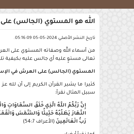
الله هو المستوي (الجالس) على
تاريخ النشر الأصلي 2024-05-05 05:16:09.
من أسماء الله وصفاته المستوي على العر
تعالى مستوٍ عليه أي جالس عليه بكيفية تليق
المستوي (الجالس) على العرش في الإس
كثيرا ما يشير القرآن الكريم إلى أن لله
سبيل المثال نقرأ:
إِنَّ رَبَّكُمُ اللَّهُ الَّذِي خَلَقَ السَّمَاوَاتِ وَال
النَّهَارَ يَطْلُبُهُ حَثِيثًا وَالشَّمْسَ وَالْقَمَرَ وَ
رَبُّ الْعَالَمِينَ
(الأعراف 54:7)