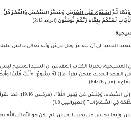
وْنَهَا ثُمَّ
اسْتَوَى عَلَى الْعَرْشِ
وَسَخَّرَ الشَّمْسَ وَالْقَمَرَ كُلٌّ
ْآَيَاتِ لَعَلَّكُمْ بِلِقَاءِ رَبِّكُمْ تُوقِنُونَ
(الرعد 2:13)
سيحية
الجديد إلى أن لله عز وجل عرش وأنه تعالى جالس عليه، فنحن نقرأ:
 في المسيحية، يخبرنا الكتاب المقدس أن السيد المسيح لي
ديد، فنحن نقرأ: قَالَ لَهُ يَسُوعُ: «أَنْتَ قُلْتَ! وَأَيْضًا أَقُولُ
َاءِ». (متى 64:26)
كما نقرأ: “ثُمَّ إِنَّ الرَّبَّ بَعْدَم
َظَمَةِ فِي السَّمَاوَاتِ” (العبرانيين 1:8)
رش، وإنما يجلس عن يمين العرش، لم يكن هو الله لأن الله 