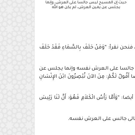
حيث إن المسيح ليس جالسا على العرش، وإنما
يجلس عن يمين العرش، لم يكن هو الله
 “وَمَنْ حَلَفَ بِالسَّمَاءِ فَقَدْ حَلَفَ
س جالسا على العرش نفسه وإنما يجلس عن
 لَكُمْ: مِنَ الآنَ تُبْصِرُونَ ابْنَ الإِنْسَانِ
َا كَلَّمَهُمُ ارْتَفَعَ إِلَى السَّمَاءِ، وَجَلَسَ عَنْ يَمِينِ اللهِ”. (مرقس 19:16)، كما نقرأ أيضا: “وَأَمَّا رَأْسُ الْكَلاَمِ فَهُوَ: أَنَّ لَنَا رَئِيسَ
تعالى جالس على العرش نفسه.