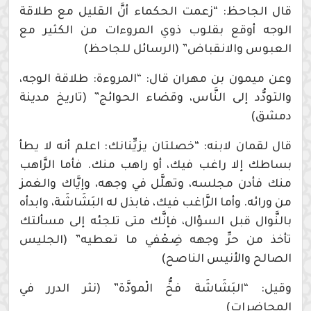
قال الجاحظ: “زعمت الحكماء أنَّ القليل مع طلاقة
الوجه أوقع بقلوب ذوي المروءات من الكثير مع
العبوس والانقباض” (الرسائل للجاحظ)
وعن ميمون بن مهران قال: “المروءة: طلاقة الوجه،
والتودُّد إلى النَّاس، وقضاء الحوائج” (تاريخ مدينة
دمشق)
قال لقمان لابنه: “خصلتان يزيِّنانك: اعلم أنه لا يطأ
بساطك إلا راغب فيك، أو راهب منك. فأما الرَّاهب
منك فأدن مجلسه، وتهلَّل في وجهه، وإيَّاك والغمز
من ورائه. وأما الرَّاغب فيك، فابذل له البَشَاشَة، وابدأه
بالنَّوال قبل السؤال، فإنَّك متى تلجئه إلى مسألتك
تأخذ من حرِّ وجهه ضِعْفي ما تعطيه” (الجليس
الصالح والأنيس الناصح)
وقيل: “البَشَاشَة فخُّ الْمودَّة” (نثر الدرر في
المحاضرات)