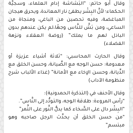
وقال أبو حاتم: “البَشَاشَة إدام العلماء، وسجيَّة
الحكماء؛ لأنَّ البِشْر يطفئ نار المعاندة، ويحرق هيجان
المباغضة، وفيه تحصين من الباغي، ومنجاة من
الساعي، ومن بَشَّ للنَّاس وجهًا،لم يكن عندهم بدون
الباذل لهم ما يملك” (روضة العقلاء ونزهة
الفضلاء)
وقال الحارث المحاسبي: “ثلاثة أشياء عزيزة أو
معدومة: حسن الوجه مع الصِّيانة، وحسن الخلق مع
الدِّيانة، وحسن الإخاء مع الأمانة” (غذاء الألباب شرح
منظومة الآداب)
وقال الأحنف في (التذكرة الحمدونية):
“رأس المروءة: طلاقة الوجه، والتودُّد إلى النَّاس”.
“البِشْر دال على السَّخاء كما يدلُّ النَّور على الثَّمر”
“من حسن الخلق أن يحدِّث الرجل صاحبه وهو
مبتسم”