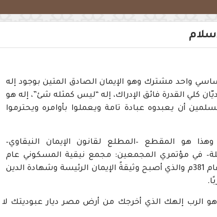
إسلام
 أساسي واحد مشترك وهو الإيمان الصادق المتين بوجود إله
يّان كلي القدرة فائق الإدراك، إله “ليس كمثله شئ”، إله هو
لمين أن يعبدوه عبادة تامة ويعملوا بأوامره ويحترموا
هذا هو المقطع –المطلع لقانون الإيمان النيقاوي–
ة– في مؤتمري المجمعين: مجمع نيقية المسكوني عام
325م، ومجمع القسطنطينية المسكوني عام 381م والذي أصبح وثيقةً الإيمان الرئيسة وشهادة الدين
ا.
ا هو الرب إلهك الذي أخرجك من أرض مصر ديار عبوديتك لا