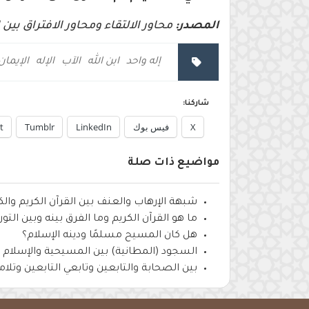
المصدر:
محاور الالتقاء ومحاور الافتراق بي
إله واحد
ابن الله
الآب
الإله
الإيمان
شاركنا:
X
فيس بوك
LinkedIn
Tumblr
t
مواضيع ذات صلة
شبهة الإرهاب والعنف بين القرآن الكريم وا
ما هو القرآن الكريم وما الفرق بينه وبين التور
هل كان المسيح مسلمًا ودينه الإسلام؟
السجود (المطانية) بين المسيحية والإسلام
بين الصحابة والتابعين وتابعي التابعين وتل