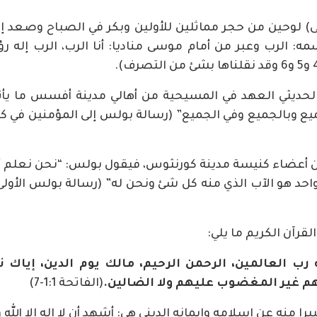
ى) لوحين من حجر مماثلين للأولين وبكر في الصباح وصعد إ
 الرب وعبر من أمام موسى مناديا: أنا الرب، الرب إله
لحديثي العهد في المسيحية من أهالي مدينة أفسس ما يأتي
 من أعضاء كنيسة مدينة كورنثوس، فيقول بولس: “نحن نعلم أ
ه واحد هو الآب الذي منه كل شئ ونحن له” (رسالة بولس الأو
قرآن الكريم ما يلي:
 رب العالمين، الرحمن الرحيم، مالك يوم الدين، إياك
م غير المغضوب عليهم ولا الضالين.
(الفاتحة 1:1-7)
منه عن إسلامه وإيمانه الديني هي: أشهد أن لا إله إلا الله