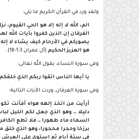
ولقد ورد في القرآن الكريم ما يلي:
الم، الله لا إله إلا هو الحي القيوم
الفرقان إن الذين كفروا بآيات الله له
يصوركم في الأرحام كيف يشاء لا إله إلا
هو العزيز الحكيم
(آل عمران 1:3-18).
وفي سورة النساء، يقول الله تعالى:
يا أيها الناس اتقوا ربكم الذي خلقك
وفي سورة الفرقان، وردت الآيات التالية:
أرأيت من اتخذ إلهه هواه أفأنت تكو
دليلا … وهو الذي جعل لكم الليل لباس
السماء ماء طهورا … فلا تطع الكافري
برزخا وحجرا محجورا، وهو الذي خلق 
في ستة أيام ثم استوى على العرش ا