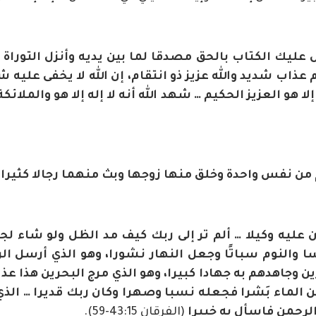
، نزل عليك الكتاب بالحق مصدقا لما بين يديه وأنزل التورا
م عذاب شديد والله عزيز ذو انتقام، إن الله لا يخفى عليه
 هو العزيز الحكيم … شهد الله أنه لا إله إلا هو والملائكة
م من نفس واحدة وخلق منها زوجها وبث منهما رجالا كثير
ن عليه وكيلا … ألم تر إلى ربك كيف مد الظل ولو شاء
ا والنوم سباتًا وجعل النهار نشورا، وهو الذي أرسل الري
ن وجاهدهم به جهادا كبيرا، وهو الذي مرج البحرين هذا ع
من الماء بَشرا فجعله نسبا وصهرا وكان ربك قديرا … الذ
لرحمن فاسأل به خبيرا
(الفرقان 43:15-59).