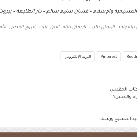
ن المسيحية والإسلام – غسان سليم سالم – دار الطليعة – بيروت
 بإله واحد
الإيمان بالرب
الإيمان بالله
الابن
الرب
الروح القدس
الله
Reddi
Pinterest
البريد الإلكتروني
لكتاب المقدس
اة والإنجيل؟
اميذ المسيح ورسله