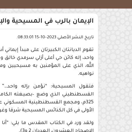
الإيمان بالرب في المسيحية وال
تاريخ النشر الأصلي 2023-10-15 08:33:01.
تقوم الديانتان الكبيرتان على مبدأ إيماني
واحد، إله كائن حي أعلى أزلي سرمدي خالق ود
الله، الذي على المؤمنين به مسيحيين ومس
نواهيه.
فتقول المسيحية: “نؤمن بإله واحد…” و
القسطنطيني الذي وضع –بصيغته الكامل
الأولى في كل الكنائس المسيحية شرقا وغربً
ولقد ورد في الكتاب المقدس ما يلي: “أن
الإصحاح العشرون، العددان 2 و3).