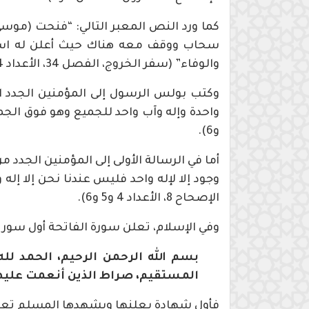
كما ورد النص المعبر التالي: “فنحت (موس
سحاب ووقف معه هناك حيث أعلن له اسمه:
والوفاء” (سفر الخروج، الفصل 34، الأعداد 4 و5 و6 وقد نقلناها بشئ من التصرف).
وكتب بولس الرسول إلى المؤمنين الجدد ا
و6).
أما في الرسالة الأولى إلى المؤمنين الجدد
وجود إلا لإله واحد فليس عندنا نحن إلا إل
الإصحاح 8، الأعداد 4 و5 و6).
وفي الإسلام، تعلن سورة الفاتحة أول سور ال
بسم الله الرحمن الرحيم، الحمد لله
المستقيم، صراط الذين أنعمت عليه
فأول شهادة يعلنها ويشهدها المسلم تعبيرا 