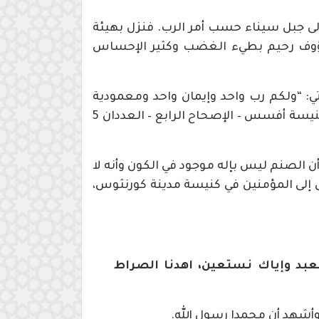
لى جبل سيناء حسب أمر الرب. فنزل بهيئة
 رؤوف رحيم بطيء الغضب وكثير الإحساس
: “ولكم رب واحد وإيمان واحد ومعمودية
واحدة وإله وآب واحد للجميع وهو فوق الجميع وبالجميع وفي الجميع” (رسالة بولس إلى المؤمنين في كنيسة أفسس – الإصحاح الرابع – العددان 5
ن الصنم ليس بإله موجود في الكون وأنه لا
لى إلى المؤمنين في كنيسة مدينة كورنثوس،
 نعبد وإياك نستعين، اهدنا الصراط
 وأشهد أن محمدا رسول الله.