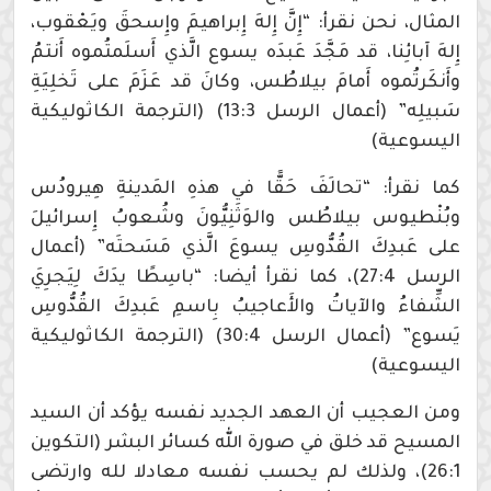
المثال، نحن نقرأ: “إِنَّ إِلهَ إِبراهيمَ وإِسحقَ ويَعْقوب،
إِلهَ آبائِنا، قد مَجَّدَ عَبدَه يسوع الَّذي أَسلَمتُموه أَنتمُ
وأَنكَرتُموه أَمامَ بيلاطُس، وكانَ قد عَزَمَ على تَخلِيَةِ
سَبيلِه” (أعمال الرسل 13:3) (الترجمة الكاثوليكية
اليسوعية)
كما نقرأ: “تحالَفَ حَقًّا في هذهِ المَدينةِ هِيرودُس
وبُنْطيوس بيلاطُس والوَثَنِيُّونَ وشُعوبُ إِسرائيلَ
على عَبدِكَ القُدُّوسِ يسوعَ الَّذي مَسَحتَه” (أعمال
الرسل 27:4)، كما نقرأ أيضا: “باسِطًا يدَكَ لِيَجرِيَ
الشِّفاءُ والآياتُ والأَعاجيبُ بِاسمِ عَبدِكَ القُدُّوسِ
يَسوع” (أعمال الرسل 30:4) (الترجمة الكاثوليكية
اليسوعية)
ومن العجيب أن العهد الجديد نفسه يؤكد أن السيد
المسيح قد خلق في صورة الله كسائر البشر (التكوين
26:1)، ولذلك لم يحسب نفسه معادلا لله وارتضى