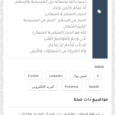
أسماء الله وصفاته بين المسيحية والإسلام
أَنَا بَيْنَكُمْ كَالَّذِي يَخْدُمُ
الجبار (المتكبر & المتعال)
الجبار في الإسلام
الجبار في المسيحية
الْكَبِيرُ الْمُتَعَالِ
الله هو الجبار (المتكبر & المتعال)
لأَنِّي وَدِيعٌ وَمُتَوَاضِعُ الْقَلْبِ
لَمْ يَأْتِ لِيُخْدَمَ بَلْ لِيَخْدِمَ
وَلَهُ الْكِبْرِيَاءُ فِي السَّمَاوَاتِ وَالْأَرْضِ
شاركنا:
X
فيس بوك
LinkedIn
Tumblr
Reddit
Pinterest
البريد الإلكتروني
مواضيع ذات صلة
شبهة الإرهاب والعنف بين القرآن الكريم والكتاب