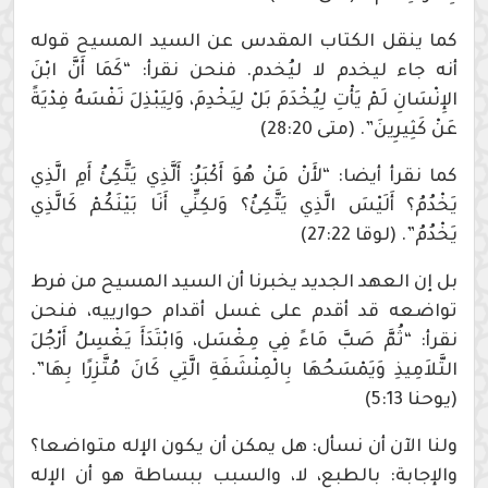
كما ينقل الكتاب المقدس عن السيد المسيح قوله
أنه جاء ليخدم لا ليُخدم. فنحن نقرأ: “كَمَا أَنَّ ابْنَ
الإِنْسَانِ لَمْ يَأْتِ لِيُخْدَمَ بَلْ لِيَخْدِمَ، وَلِيَبْذِلَ نَفْسَهُ فِدْيَةً
عَنْ كَثِيرِينَ”. (متى 28:20)
كما نقرأ أيضا: “لأَنْ مَنْ هُوَ أَكْبَرُ: أَلَّذِي يَتَّكِئُ أَمِ الَّذِي
يَخْدُمُ؟ أَلَيْسَ الَّذِي يَتَّكِئُ؟ وَلكِنِّي أَنَا بَيْنَكُمْ كَالَّذِي
يَخْدُمُ”. (لوقا 27:22)
بل إن العهد الجديد يخبرنا أن السيد المسيح من فرط
تواضعه قد أقدم على غسل أقدام حوارييه، فنحن
نقرأ: “ثُمَّ صَبَّ مَاءً فِي مِغْسَل، وَابْتَدَأَ يَغْسِلُ أَرْجُلَ
التَّلاَمِيذِ وَيَمْسَحُهَا بِالْمِنْشَفَةِ الَّتِي كَانَ مُتَّزِرًا بِهَا”.
(يوحنا 5:13)
ولنا الآن أن نسأل: هل يمكن أن يكون الإله متواضعا؟
والإجابة: بالطبع، لا، والسبب ببساطة هو أن الإله