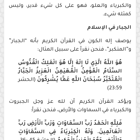
والكبرياء والعلو، فهو على كل شيء قدير، وليس
كمثله شيء.
الجبار في الإسلام
يوصف إله الكون في القرآن الكريم بأنه “الجبار”
و”المتكبر”، فنحن نقرأ على سبيل المثال:
هُوَ اللَّهُ الَّذِي لَا إِلَهَ إِلَّا هُوَ الْمَلِكُ الْقُدُّوسُ
السَّلَامُ الْمُؤْمِنُ الْمُهَيْمِنُ الْعَزِيزُ الْجَبَّارُ
الْمُتَكَبِّرُ سُبْحَانَ اللَّهِ عَمَّا يُشْرِكُونَ
(الحشر
23:59)
ويؤكد القرآن الكريم أن لله عز وجل الجبروت
والكبرياء في السماوات والأرض، فنحن نقرأ:
فَلِلَّهِ الْحَمْدُ رَبِّ السَّمَاوَاتِ وَرَبِّ الْأَرْضِ رَبِّ
الْعَالَمِينَ. وَلَهُ الْكِبْرِيَاءُ فِي السَّمَاوَاتِ