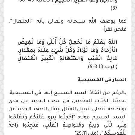
وَالْأَرْضِ وَهُوَ الْعَزِيزُ الْحَكِيمُ
(الجاثية 45 :36-
37)
كما يوصف الله سبحانه وتعالى بأنه “المتعال”.
فنحن نقرأ:
اللَّهُ يَعْلَمُ مَا تَحْمِلُ كُلُّ أُنْثَى وَمَا تَغِيضُ
الْأَرْحَامُ وَمَا تَزْدَادُ وَكُلُّ شَيْءٍ عِنْدَهُ بِمِقْدَارٍ.
عَالِمُ الْغَيْبِ وَالشَّهَادَةِ الْكَبِيرُ الْمُتَعَالِ
(الرعد 8:13-9)
الجبار في المسيحية
بالرغم من اتخاذ السيد المسيح إلها في المسيحية،
يحدثنا الكتاب المقدس في عهده الجديد عن مدى
تواضعه. فعلى سبيل المثال، ينقل العهد الجديد عن
السيد المسيح قوله: “اِحْمِلُوا نِيرِي عَلَيْكُمْ وَتَعَلَّمُوا
مِنِّي، لأَنِّي وَدِيعٌ وَمُتَوَاضِعُ الْقَلْبِ، فَتَجِدُوا رَاحَةً
لِنُفُوسِكُمْ”. (متى 29:11)