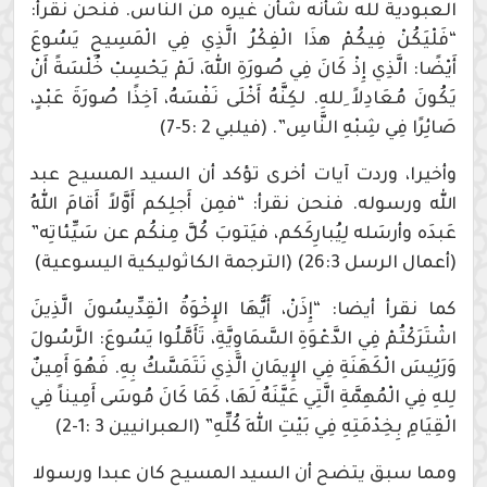
العبودية لله شأنه شأن غيره من الناس. فنحن نقرأ:
“فَلْيَكُنْ فِيكُمْ هذَا الْفِكْرُ الَّذِي فِي الْمَسِيحِ يَسُوعَ
أَيْضًا: الَّذِي إِذْ كَانَ فِي صُورَةِ اللهِ، لَمْ يَحْسِبْ خُلْسَةً أَنْ
يَكُونَ مُعَادِلاً ِللهِ. لكِنَّهُ أَخْلَى نَفْسَهُ، آخِذًا صُورَةَ عَبْدٍ،
صَائِرًا فِي شِبْهِ النَّاسِ”. (فيلبي 2 :5-7)
وأخيرا، وردت آيات أخرى تؤكد أن السيد المسيح عبد
الله ورسوله. فنحن نقرأ: “فمِن أَجلِكم أَوَّلاً أَقامَ اللهُ
عَبدَه وأرسَله لِيُبارِكَكم، فيَتوبَ كُلَّ مِنكُم عن سَيِّئاتِه”
(أعمال الرسل 26:3) (الترجمة الكاثوليكية اليسوعية)
كما نقرأ أيضا: “إِذَنْ، أَيُّهَا الإِخْوَةُ الْقِدِّيسُونَ الَّذِينَ
اشْتَرَكْتُمْ فِي الدَّعْوَةِ السَّمَاوِيَّةِ، تَأَمَّلُوا يَسُوعَ: الرَّسُولَ
وَرَئِيسَ الْكَهَنَةِ فِي الإِيمَانِ الَّذِي نَتَمَسَّكُ بِهِ. فَهُوَ أَمِينٌ
لِلهِ فِي الْمُهِمَّةِ الَّتِي عَيَّنَهُ لَهَا، كَمَا كَانَ مُوسَى أَمِيناً فِي
الْقِيَامِ بِخِدْمَتِهِ فِي بَيْتِ اللهِ كُلِّهِ” (العبرانيين 3 :1-2)
ومما سبق يتضح أن السيد المسيح كان عبدا ورسولا