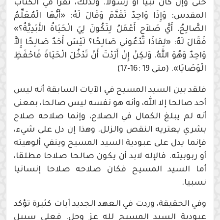
حتى وإن كان نبيا أو رسولا. ولذلك، نقرأ في الكتاب
المقدس: وَإِذَا وَاحِدٌ تَقَدَّمَ وَقَالَ لَهُ: «أَيُّهَا الْمُعَلِّمُ
الصَّالِحُ، أَيَّ صَلاَحٍ أَعْمَلُ لِتَكُونَ لِيَ الْحَيَاةُ الأَبَدِيَّةُ؟»
فَقَالَ لَهُ: «لِمَاذَا تَدْعُوني صَالِحًا؟ لَيْسَ أَحَدٌ صَالِحًا إِلاَّ
وَاحِدٌ وَهُوَ اللهُ. وَلكِنْ إِنْ أَرَدْتَ أَنْ تَدْخُلَ الْحَيَاةَ فَاحْفَظِ
الْوَصَايَا». (متى 19 :16-17)
فلقد بين السيد المسيح في الآيات السابقة أنه ليس
أحد صالحا إلا الله، وأنه هو نفسه ليس صالحا، بمعنى
أنه لم يبلغ الكمال في الصلاح، وإنما صلاحه صلاح
بشري يعتريه النقص والزلل. وهذا إن دل على شيء،
فإنما يدل على عبودية السيد المسيح وينفي ألوهيته
أو ربوبيته. فالإله لابد أن يكون صالحا صلاحا مطلقا،
أما السيد المسيح فكان صلاحه صلاحا إنسانيا
نسبيا.
وفي الحقيقة، وردت في العهد الجديد آيات كثيرة تؤكد
عبودية السيد المسيح لله عز وجل. فعلى سبيل